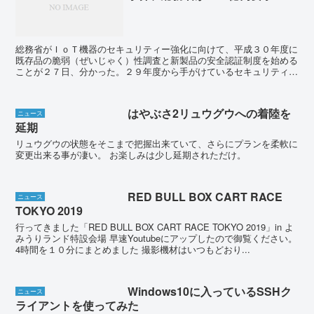
総務省がＩｏＴ機器のセキュリティー強化に向けて、平成３０年度に
既存品の脆弱（ぜいじゃく）性調査と新製品の安全認証制度を始める
ことが２７日、分かった。２９年度から手がけているセキュリティー
人材育成と合わせ、約２５億円の事業費を３０年度予算の概...
はやぶさ2リュウグウへの着陸を
ニュース
延期
リュウグウの状態をそこまで把握出来ていて、さらにプランを柔軟に
変更出来る事が凄い。 お楽しみは少し延期されただけ。
RED BULL BOX CART RACE
ニュース
TOKYO 2019
行ってきました「RED BULL BOX CART RACE TOKYO 2019」in よ
みうりランド特設会場 早速Youtubeにアップしたので御覧ください。
4時間を１０分にまとめました 撮影機材はいつもどおり...
Windows10に入っているSSHク
ニュース
ライアントを使ってみた