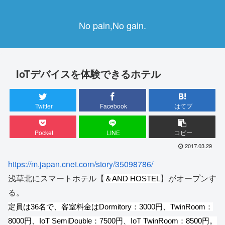
No pain,No gain.
IoTデバイスを体験できるホテル
Twitter
Facebook
はてブ
Pocket
LINE
コピー
2017.03.29
https://m.japan.cnet.com/story/35098786/
浅草北にスマートホテル【
】がオープンす
＆AND HOSTEL
る。
定員は36名で、客室料金はDormitory：3000円、TwinRoom：
8000円、IoT SemiDouble：7500円、IoT TwinRoom：8500円。