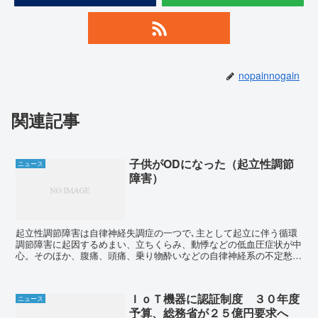
nopainnogain
関連記事
子供がODになった（起立性調節
ニュース
障害）
起立性調節障害は自律神経失調症の一つで､主として起立に伴う循環
調節障害に起因するめまい、立ちくらみ、動悸などの低血圧症状が中
心。そのほか、腹痛、頭痛、乗り物酔いなどの自律神経系の不定愁訴
が出現する症候群らしい。 我が子は12才。この一...
ＩｏＴ機器に認証制度 ３０年度
ニュース
予算、総務省が２５億円要求へ