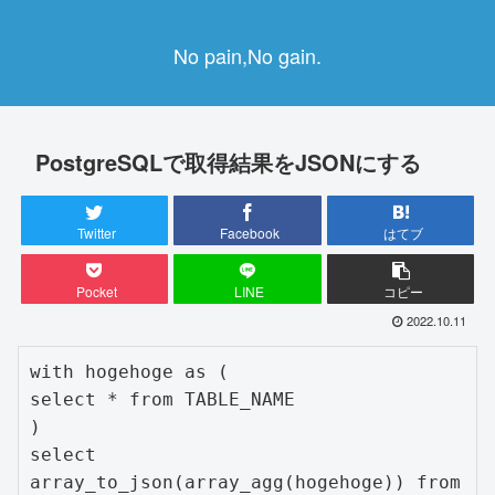
No pain,No gain.
PostgreSQLで取得結果をJSONにする
Twitter
Facebook
はてブ
Pocket
LINE
コピー
2022.10.11
with hogehoge as (

select * from TABLE_NAME

)

select 
array_to_json(array_agg(hogehoge)) from 