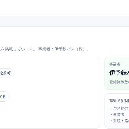
報を掲載しています。 事業者：伊予鉄バス（株）。
事業者
伊予鉄
 松前町
登録路線数
戻る
確認できる
・バス停の
・事業者
・系統 / 