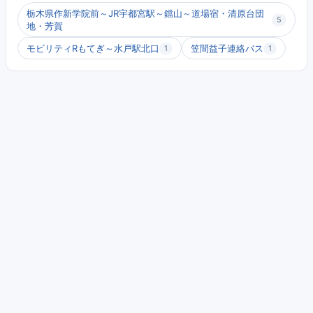
栃木県作新学院前～JR宇都宮駅～鐺山～道場宿・清原台団
5
地・芳賀
モビリティRもてぎ～水戸駅北口
笠間益子連絡バス
1
1