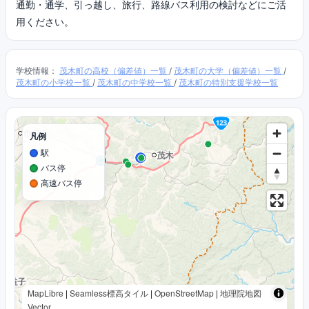
通勤・通学、引っ越し、旅行、路線バス利用の検討などにご活
用ください。
学校情報：
茂木町の高校（偏差値）一覧
/
茂木町の大学（偏差値）一覧
/
茂木町の小学校一覧
/
茂木町の中学校一覧
/
茂木町の特別支援学校一覧
凡例
駅
バス停
高速バス停
MapLibre
|
Seamless標高タイル
|
OpenStreetMap
|
地理院地図
Vector