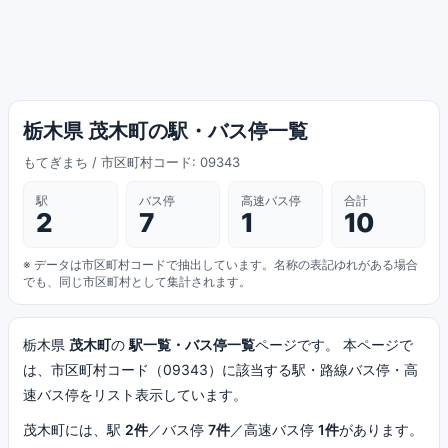
栃木県 茂木町の駅・バス停一覧
もてぎまち / 市区町村コード: 09343
駅
バス停
高速バス停
合計
2
7
1
10
※ データは市区町村コードで抽出しています。名称の表記ゆれがある場合
でも、同じ市区町村として集計されます。
栃木県
茂木町
の
駅一覧・バス停一覧
ページです。 本ページで
は、市区町村コード（09343）に該当する駅・路線バス停・高
速バス停をリスト表示しています。
茂木町には、駅
2件
／バス停
7件
／高速バス停
1件
があります。