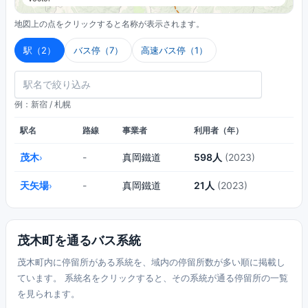
地図上の点をクリックすると名称が表示されます。
駅（2）
バス停（7）
高速バス停（1）
例：新宿 / 札幌
駅名
路線
事業者
利用者（年）
茂木
-
真岡鐵道
598人
(2023)
›
天矢場
-
真岡鐵道
21人
(2023)
›
茂木町を通るバス系統
茂木町内に停留所がある系統を、域内の停留所数が多い順に掲載し
ています。 系統名をクリックすると、その系統が通る停留所の一覧
を見られます。