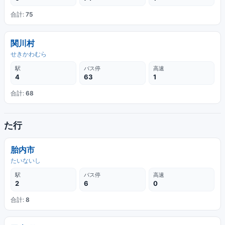
合計:
75
関川村
せきかわむら
駅
バス停
高速
4
63
1
合計:
68
た行
胎内市
たいないし
駅
バス停
高速
2
6
0
合計:
8