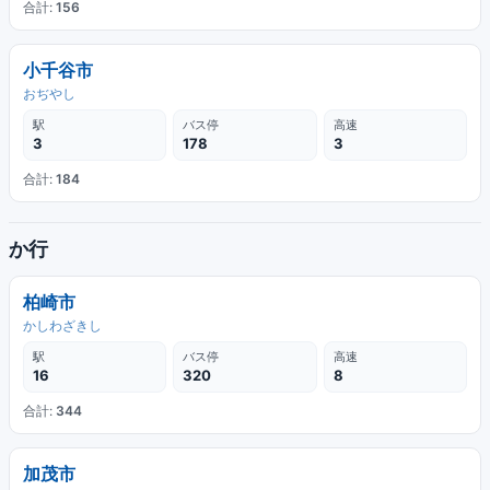
合計:
156
小千谷市
おぢやし
駅
バス停
高速
3
178
3
合計:
184
か行
柏崎市
かしわざきし
駅
バス停
高速
16
320
8
合計:
344
加茂市