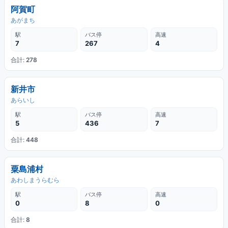
阿賀町
あがまち
駅
バス停
高速
7
267
4
合計:
278
新井市
あらいし
駅
バス停
高速
5
436
7
合計:
448
粟島浦村
あわしまうらむら
駅
バス停
高速
0
8
0
合計:
8