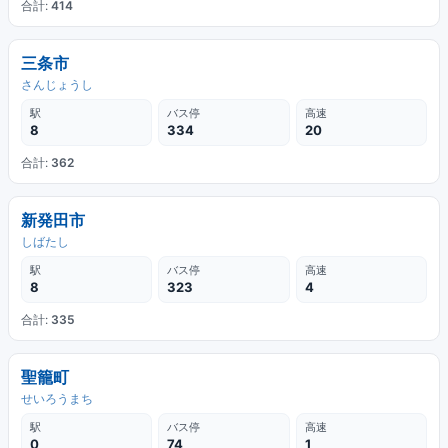
合計:
414
三条市
さんじょうし
駅
バス停
高速
8
334
20
合計:
362
新発田市
しばたし
駅
バス停
高速
8
323
4
合計:
335
聖籠町
せいろうまち
駅
バス停
高速
0
74
1