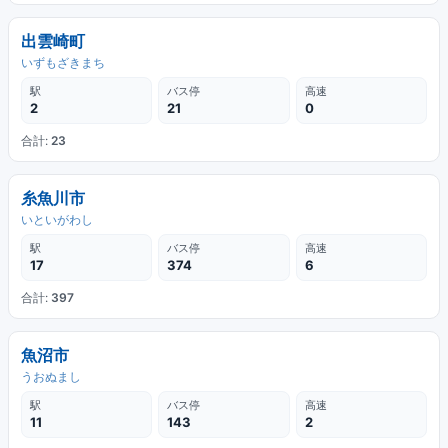
出雲崎町
いずもざきまち
駅
バス停
高速
2
21
0
合計:
23
糸魚川市
いといがわし
駅
バス停
高速
17
374
6
合計:
397
魚沼市
うおぬまし
駅
バス停
高速
11
143
2