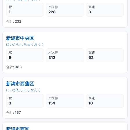
駅
バス停
高速
1
228
3
合計:
232
新潟市中央区
にいがたしちゅうおうく
駅
バス停
高速
9
312
62
合計:
383
新潟市西蒲区
にいがたしにしかんく
駅
バス停
高速
3
154
10
合計:
167
新潟市西区