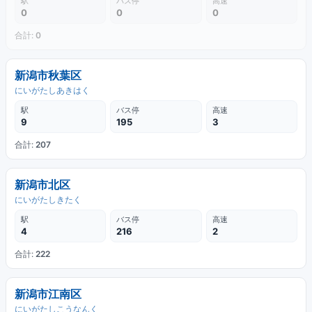
駅
バス停
高速
0
0
0
合計:
0
新潟市秋葉区
にいがたしあきはく
駅
バス停
高速
9
195
3
合計:
207
新潟市北区
にいがたしきたく
駅
バス停
高速
4
216
2
合計:
222
新潟市江南区
にいがたしこうなんく