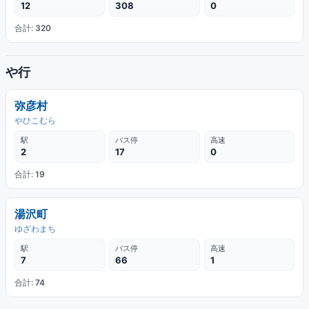
12
308
0
合計:
320
や行
弥彦村
やひこむら
駅
バス停
高速
2
17
0
合計:
19
湯沢町
ゆざわまち
駅
バス停
高速
7
66
1
合計:
74