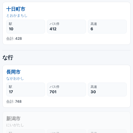
十日町市
とおかまちし
駅
バス停
高速
10
412
6
合計:
428
な行
長岡市
ながおかし
駅
バス停
高速
17
701
30
合計:
748
新潟市
にいがたし