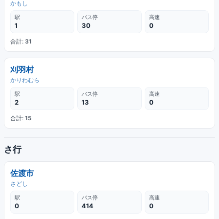
かもし
駅
バス停
高速
1
30
0
合計:
31
刈羽村
かりわむら
駅
バス停
高速
2
13
0
合計:
15
さ行
佐渡市
さどし
駅
バス停
高速
0
414
0