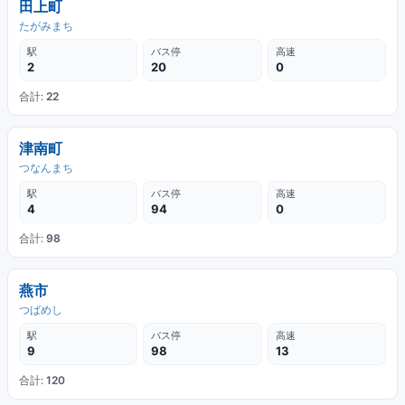
田上町
たがみまち
駅
バス停
高速
2
20
0
合計:
22
津南町
つなんまち
駅
バス停
高速
4
94
0
合計:
98
燕市
つばめし
駅
バス停
高速
9
98
13
合計:
120