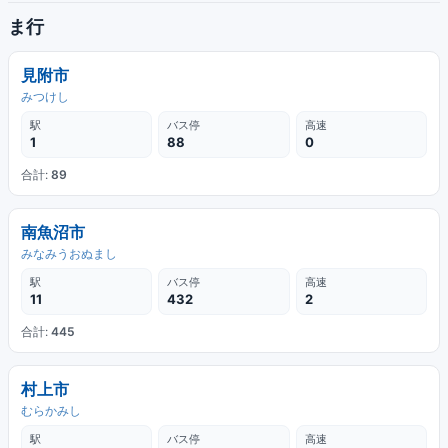
ま行
見附市
みつけし
駅
バス停
高速
1
88
0
合計:
89
南魚沼市
みなみうおぬまし
駅
バス停
高速
11
432
2
合計:
445
村上市
むらかみし
駅
バス停
高速