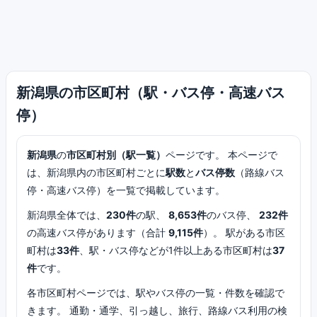
新潟県の市区町村（駅・バス停・高速バス
停）
新潟県
の
市区町村別（駅一覧）
ページです。 本ページで
は、新潟県内の市区町村ごとに
駅数
と
バス停数
（路線バス
停・高速バス停）を一覧で掲載しています。
新潟県全体では、
230件
の駅、
8,653件
のバス停、
232件
の高速バス停があります（合計
9,115件
）。 駅がある市区
町村は
33件
、駅・バス停などが1件以上ある市区町村は
37
件
です。
各市区町村ページでは、駅やバス停の一覧・件数を確認で
きます。 通勤・通学、引っ越し、旅行、路線バス利用の検