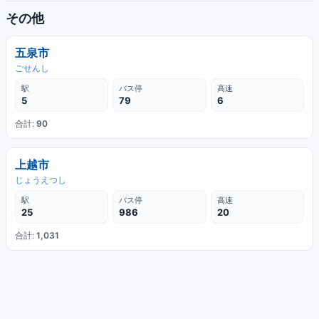
その他
五泉市
ごせんし
駅
バス停
高速
5
79
6
合計:
90
上越市
じょうえつし
駅
バス停
高速
25
986
20
合計:
1,031