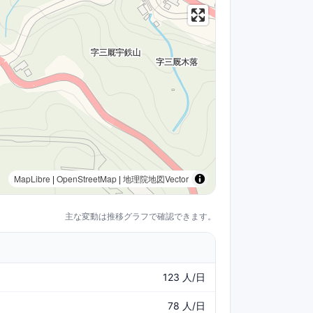
MapLibre
|
OpenStreetMap
|
地理院地図Vector
主な変動は推移グラフで確認できます。
123 人/日
78 人/日