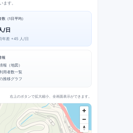
います。
者数（1日平均）
人/日
前年差 +45 人/日
情報
情報（地図）
利用者数一覧
の推移グラフ
右上のボタンで拡大縮小、全画面表示ができます。