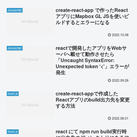
create-react-app で作ったReact
Javascript
アプリにMapbox GL JSを使いビ
ルドするとエラーになる
2022.10.08
reactで開発したアプリをWebサ
Javascript
ーバへ載せて動作させたら
「Uncaught SyntaxError:
Unexpected token ‘<'」エラーが
発生
2022.09.26
create-react-appで作成した
react.js
Reactアプリのbuild出力先を変更
する方法
2022.08.01
react にて npm run build実行時
react.js