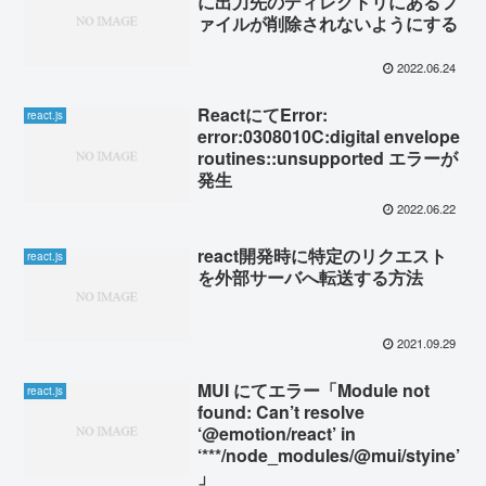
に出力先のディレクトリにあるフ
ァイルが削除されないようにする
2022.06.24
ReactにてError:
react.js
error:0308010C:digital envelope
routines::unsupported エラーが
発生
2022.06.22
react開発時に特定のリクエスト
react.js
を外部サーバへ転送する方法
2021.09.29
MUI にてエラー「Module not
react.js
found: Can’t resolve
‘@emotion/react’ in
‘***/node_modules/@mui/styine’
」