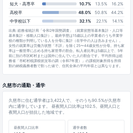
短大・高専卒
10.7%
13.5%
16.2%
高校卒
48.0%
50.8%
44.2%
中学校以下
32.1%
22.1%
14.1%
出典: 総務省統計局「令和2年国勢調査」（就業状態等基本集計・人口等
基本集計・移動人口集計）。最終学歴は15歳以上の卒業者のうち卒業学
校の種類が判明している人を分母に集計（在学中の人は含みません）。
女性の就業率は労働力状態「不詳」を除く25〜44歳女性が分母。持ち家
率は一般世帯に占める持ち家世帯の割合。転入者比率は5歳以上で、5年
前に別の市区町村または国外に住んでいた人の割合です。平均所得は総
務省「市町村税課税状況等の調（令和7年度）」の課税対象所得を所得
割の納税義務者数で割った値で、住民全体の平均年収とは異なります。
久慈市の通勤・通学
久慈市に住む通学者は3,422人で、 そのうち90.5%が久慈市
内に通学しています。 昼夜間人口比率は102.5。昼間人口と
夜間人口が拮抗した地域です。
昼夜間人口比率
通学者数