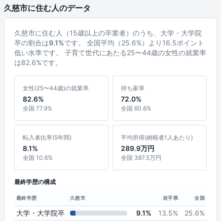
久慈市に住む人のデータ
久慈市に住む人（15歳以上の卒業者）のうち、大学・大学院
卒の割合は
9.1%
です。 全国平均（25.6%）より16.5ポイント
低い水準です。 子育て世代にあたる25〜44歳の女性の就業率
は82.6%です。
女性(25〜44歳)の就業率
持ち家率
82.6%
72.0%
全国 77.9%
全国 60.6%
転入者比率(5年間)
平均所得(納税者1人あたり)
8.1%
289.9万円
全国 10.6%
全国 387.5万円
最終学歴の構成
最終学歴
久慈市
岩手県
全国
大学・大学院卒
9.1%
13.5%
25.6%