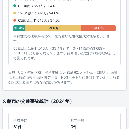
0-14歳 3,689人 / 11.4%
15-64歳 17,682人 / 54.6%
65歳以上 11,013人 / 34.0%
11.4%
54.6%
34.0%
高齢世代の比率が高めで、落ち着いた世代構成の地域といえま
す。
65歳以上は約11,013人（33.4%）で、0〜14歳の約3,689人
（11.2%）より多くなっています。落ち着いた世代構成の地域とし
て見られます。
出典: 人口・年齢構成・平均年齢は e-Stat 6次メッシュ人口統計、面積
は国土数値情報 行政区域データ（N03）をもとに集計しています。行政
の公式公表値とは異なる場合があります。
久慈市の交通事故統計（2024年）
事故件数
死亡事故
31件
0件