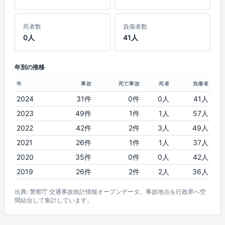
死者数
負傷者数
0人
41人
年別の推移
年
事故
死亡事故
死者
負傷者
2024
31件
0件
0人
41人
2023
49件
1件
1人
57人
2022
42件
2件
3人
49人
2021
26件
1件
1人
37人
2020
35件
0件
0人
42人
2019
26件
2件
2人
36人
出典: 警察庁 交通事故統計情報オープンデータ。事故地点を行政界へ空
間結合して集計しています。