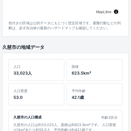
MapLibre
色付きの区域は公的データにもとづく想定区域です。避難行動などの判
断は、必ず自治体の最新のハザードマップも確認してください。
久慈市の地域データ
人口
面積
33,023人
623.5km²
人口密度
平均年齢
53.0
42.1歳
久慈市の人口構成
年齢3区分
久慈市の人口は約33,023人、面積は約623.5km²です。 人口密度
は1km²あたり約53.0人、平均年齢は約42.1歳です。