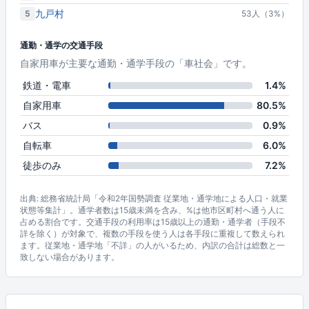
九戸村
5
53人（3%）
通勤・通学の交通手段
自家用車が主要な通勤・通学手段の「車社会」です。
鉄道・電車
1.4%
自家用車
80.5%
バス
0.9%
自転車
6.0%
徒歩のみ
7.2%
出典: 総務省統計局「令和2年国勢調査 従業地・通学地による人口・就業
状態等集計」。通学者数は15歳未満を含み、%は他市区町村へ通う人に
占める割合です。交通手段の利用率は15歳以上の通勤・通学者（手段不
詳を除く）が対象で、複数の手段を使う人は各手段に重複して数えられ
ます。従業地・通学地「不詳」の人がいるため、内訳の合計は総数と一
致しない場合があります。