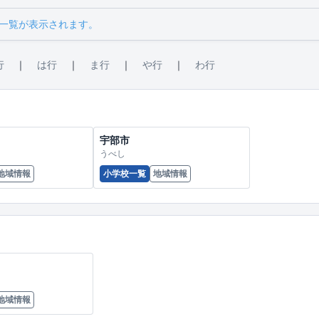
一覧が表示されます。
行
｜
は行
｜
ま行
｜
や行
｜
わ行
宇部市
うべし
地域情報
小学校一覧
地域情報
地域情報