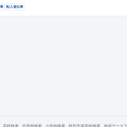
率
転入者比率
高校検索
中学校検索
小学校検索
特別支援学校検索
地域データ