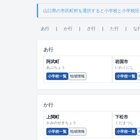
山口県の市区町村を選択すると小学校と小学校区
あ行
｜
か行
｜
さ行
｜
た行
｜
な
あ行
阿武町
岩国市
あぶちょう
いわくにし
小学校一覧
地域情報
小学校一覧
か行
上関町
下松市
かみのせきちょう
くだまつし
小学校一覧
地域情報
小学校一覧