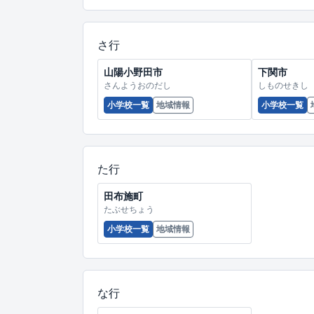
さ行
山陽小野田市
下関市
さんようおのだし
しものせきし
小学校一覧
地域情報
小学校一覧
た行
田布施町
たぶせちょう
小学校一覧
地域情報
な行