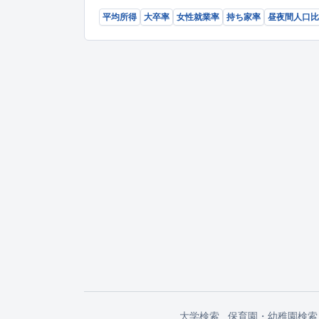
平均所得
大卒率
女性就業率
持ち家率
昼夜間人口比
大学検索
保育園・幼稚園検索