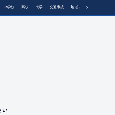
中学校
高校
大学
交通事故
地域データ
さい