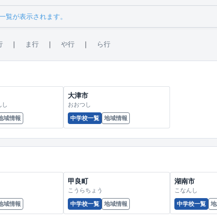
一覧が表示されます。
行
｜
ま行
｜
や行
｜
ら行
大津市
んし
おおつし
地域情報
中学校一覧
地域情報
甲良町
湖南市
こうらちょう
こなんし
地域情報
中学校一覧
地域情報
中学校一覧
地