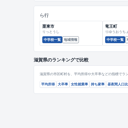
ら行
栗東市
竜王町
りっとうし
りゆうおうち
中学校一覧
地域情報
中学校一覧
滋賀県のランキングで比較
滋賀県の市区町村を、平均所得や大卒率などの指標でラ
平均所得
大卒率
女性就業率
持ち家率
昼夜間人口比