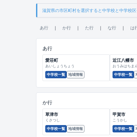
滋賀県の市区町村を選択すると中学校と中学校区
あ行
｜
か行
｜
た行
｜
な行
｜
は
あ行
愛荘町
近江八幡市
あいしょうちょう
おうみはちま
中学校一覧
地域情報
中学校一覧
か行
草津市
甲賀市
くさつし
こうかし
中学校一覧
地域情報
中学校一覧