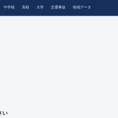
中学校
高校
大学
交通事故
地域データ
さい