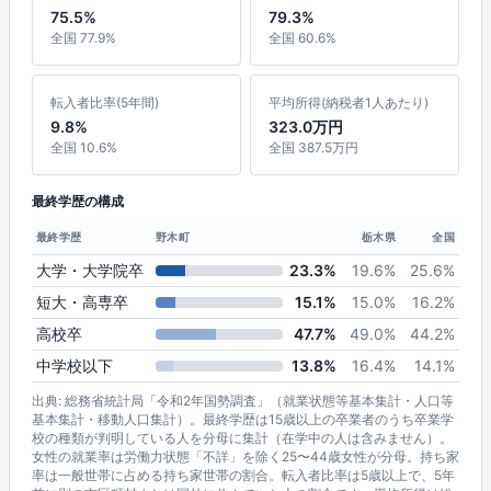
75.5%
79.3%
全国 77.9%
全国 60.6%
転入者比率(5年間)
平均所得(納税者1人あたり)
9.8%
323.0万円
全国 10.6%
全国 387.5万円
最終学歴の構成
最終学歴
野木町
栃木県
全国
大学・大学院卒
23.3%
19.6%
25.6%
短大・高専卒
15.1%
15.0%
16.2%
高校卒
47.7%
49.0%
44.2%
中学校以下
13.8%
16.4%
14.1%
出典: 総務省統計局「令和2年国勢調査」（就業状態等基本集計・人口等
基本集計・移動人口集計）。最終学歴は15歳以上の卒業者のうち卒業学
校の種類が判明している人を分母に集計（在学中の人は含みません）。
女性の就業率は労働力状態「不詳」を除く25〜44歳女性が分母。持ち家
率は一般世帯に占める持ち家世帯の割合。転入者比率は5歳以上で、5年