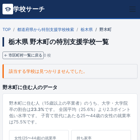
学校サーチ
TOP
都道府県から特別支援学校検索
栃木県
野木町
栃木県 野木町の特別支援学校一覧
← 市区町村一覧に戻る
0 校
該当する学校は見つかりませんでした。
野木町に住む人のデータ
野木町に住む人（15歳以上の卒業者）のうち、大学・大学院
卒の割合は
23.3%
です。 全国平均（25.6%）より2.3ポイント
低い水準です。 子育て世代にあたる25〜44歳の女性の就業率
は75.5%です。
女性(25〜44歳)の就業率
持ち家率