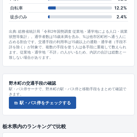
自転車
12.2%
徒歩のみ
2.4%
出典: 総務省統計局「令和2年国勢調査 従業地・通学地による人口・就業
状態等集計」。通学者数は15歳未満を含み、%は他市区町村へ通う人に
占める割合です。交通手段の利用率は15歳以上の通勤・通学者（手段不
詳を除く）が対象で、複数の手段を使う人は各手段に重複して数えられ
ます。従業地・通学地「不詳」の人がいるため、内訳の合計は総数と一
致しない場合があります。
野木町の交通手段の確認
駅・バス停サーチで、野木町の駅・バス停と移動手段をまとめて確認で
きます。
駅・バス停をチェックする
栃木県内のランキングで比較