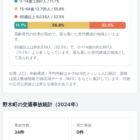
0-14歳 2,897人 / 11.7%
15-64歳 13,795人 / 55.8%
65歳以上 8,039人 / 32.5%
11.7%
55.8%
32.5%
高齢世代の比率が高めで、落ち着いた世代構成の地域といえま
す。
65歳以上は約8,039人（32.5%）で、0〜14歳の約2,897人
（11.7%）より多くなっています。落ち着いた世代構成の地域とし
て見られます。
出典: 人口・年齢構成・平均年齢は e-Stat 6次メッシュ人口統計、面積
は国土数値情報 行政区域データ（N03）をもとに集計しています。行政
の公式公表値とは異なる場合があります。
野木町の交通事故統計（2024年）
事故件数
死亡事故
34件
0件