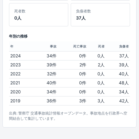
死者数
負傷者数
0人
37人
年別の推移
年
事故
死亡事故
死者
負傷者
2024
34件
0件
0人
37人
2023
39件
2件
2人
39人
2022
32件
0件
0人
40人
2021
40件
0件
0人
48人
2020
34件
0件
0人
34人
2019
36件
3件
3人
42人
出典: 警察庁 交通事故統計情報オープンデータ。事故地点を行政界へ空
間結合して集計しています。