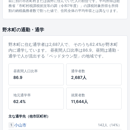
前に別の市区町村または国外に住んでいた人の割合です。平均所得は総
務省「市町村税課税状況等の調（令和7年度）」の課税対象所得を所得
割の納税義務者数で割った値で、住民全体の平均年収とは異なります。
野木町の通勤・通学
野木町に住む通学者は2,687人で、 そのうち62.4%が野木町
内に通学しています。 昼夜間人口比率は86.9。昼間は通勤・
通学で人が流出する「ベッドタウン型」の地域です。
昼夜間人口比率
通学者数
86.9
2,687人
地元通学率
就業者数
62.4%
11,644人
主な通学先（他市区町村）
小山市
1
142人（14%）