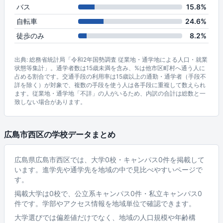
バス
15.8%
自転車
24.6%
徒歩のみ
8.2%
出典: 総務省統計局「令和2年国勢調査 従業地・通学地による人口・就業
状態等集計」。通学者数は15歳未満を含み、%は他市区町村へ通う人に
占める割合です。交通手段の利用率は15歳以上の通勤・通学者（手段不
詳を除く）が対象で、複数の手段を使う人は各手段に重複して数えられ
ます。従業地・通学地「不詳」の人がいるため、内訳の合計は総数と一
致しない場合があります。
広島市西区の学校データまとめ
広島県広島市西区では、大学0校・キャンパス0件を掲載して
います。進学先や通学先を地域の中で見比べやすいページで
す。
掲載大学は0校で、公立系キャンパス0件・私立キャンパス0
件です。学部やアクセス情報を地域単位で確認できます。
大学選びでは偏差値だけでなく、地域の人口規模や年齢構