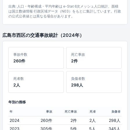
出典: 人口・年齢構成・平均年齢は e-Stat 6次メッシュ人口統計、面積
は国土数値情報 行政区域データ（N03）をもとに集計しています。行政
の公式公表値とは異なる場合があります。
広島市西区の交通事故統計（2024年）
事故件数
死亡事故
260件
2件
死者数
負傷者数
2人
298人
年別の推移
年
事故
死亡事故
死者
負傷者
2024
260件
2件
2人
298人
2023
305件
5件
5人
345人