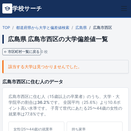
学校サーチ
TOP
都道府県から大学と偏差値検索
広島県
広島市西区
広島県 広島市西区の大学偏差値一覧
← 市区町村一覧に戻る
0 校
該当する大学は見つかりませんでした。
広島市西区に住む人のデータ
広島市西区に住む人（15歳以上の卒業者）のうち、大学・大
学院卒の割合は
36.2%
です。 全国平均（25.6%）より10.6ポ
イント高い水準です。 子育て世代にあたる25〜44歳の女性の
就業率は77.8%です。
女性(25〜44歳)の就業率
持ち家率