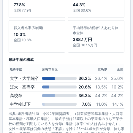
77.8%
44.3%
全国 77.9%
全国 60.6%
転入者比率(5年間)
平均所得(納税者1人あたり)※
市全体
10.3%
388.1万円
全国 10.6%
全国 387.5万円
最終学歴の構成
最終学歴
広島市西区
広島県
全国
大学・大学院卒
36.2%
26.4%
25.6%
短大・高専卒
20.6%
18.5%
16.2%
高校卒
36.3%
44.2%
44.2%
中学校以下
7.0%
11.0%
14.1%
出典: 総務省統計局「令和2年国勢調査」（就業状態等基本集計・人口等
基本集計・移動人口集計）。最終学歴は15歳以上の卒業者のうち卒業学
校の種類が判明している人を分母に集計（在学中の人は含みません）。
女性の就業率は労働力状態「不詳」を除く25〜44歳女性が分母。持ち家