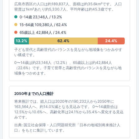
広島市西区の人口は約189,837人、面積は約35.6km²です。 人口
密度は1km²あたり約5,330.7人、平均年齢は約45.3歳です。
0-14歳 23,146人 / 13.2%
15-64歳 109,380人 / 62.4%
65歳以上 42,884人 / 24.4%
13.2%
62.4%
24.4%
子ども世代と高齢世代のバランスを見ながら地域像をつかみやす
い構成です。
0〜14歳は約23,146人（12.2%）、65歳以上は約42,884人
（22.6%）です。子育て世帯と高齢世代のバランスを見ながら地
域像をつかめます。
2050年までの人口推計
将来推計では、総人口は2020年の190,232人から2050年に
163,564人へ、約14.0%減となる見込みです。 0〜14歳割合は
12.5%から10.6%へ、高齢化率は24.1%から35.4%へ変化する見込
みです。
出典: 国立社会保障・人口問題研究所「日本の地域別将来推計人
口」をもとに集計しています。