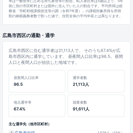
率は一般世帯に占める持ち家世帯の割合。転入者比率は5歳以上で、5年
前に別の市区町村または国外に住んでいた人の割合です。平均所得は総
務省「市町村税課税状況等の調（令和7年度）」の課税対象所得を所得
割の納税義務者数で割った値で、住民全体の平均年収とは異なります。
広島市西区の通勤・通学
広島市西区に住む通学者は21,113人で、 そのうち67.4%が広
島市西区内に通学しています。 昼夜間人口比率は96.5。昼間
人口と夜間人口が拮抗した地域です。
昼夜間人口比率
通学者数
96.5
21,113人
地元通学率
就業者数
67.4%
91,611人
主な通学先（他市区町村）
広島市中区
1
1,576人（23%）