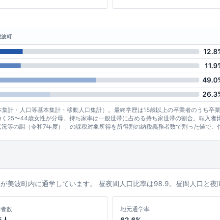
美波町
12.8
11.9
49.0
26.3
基本集計・人口等基本集計・移動人口集計）。最終学歴は15歳以上の卒業者のうち卒
く25〜44歳女性が分母。持ち家率は一般世帯に占める持ち家世帯の割合。転入者
状況等の調（令和7年度）」の課税対象所得を所得割の納税義務者数で割った値で、
6%が美波町内に通学しています。 昼夜間人口比率は98.9。昼間人口と
学者数
地元通学率
5人
62.6%