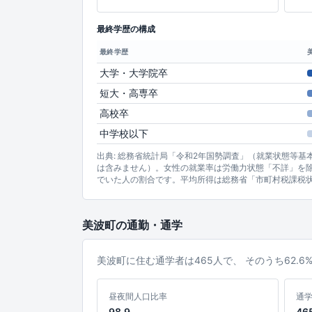
最終学歴の構成
最終学歴
大学・大学院卒
短大・高専卒
高校卒
中学校以下
出典: 総務省統計局「令和2年国勢調査」（就業状態等
は含みません）。女性の就業率は労働力状態「不詳」を除
でいた人の割合です。平均所得は総務省「市町村税課税
美波町の通勤・通学
美波町に住む通学者は465人で、 そのうち62.
昼夜間人口比率
通
98.9
46