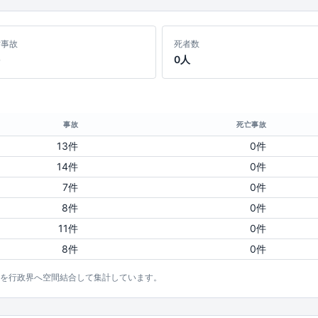
亡事故
死者数
0人
事故
死亡事故
13件
0件
14件
0件
7件
0件
8件
0件
11件
0件
8件
0件
点を行政界へ空間結合して集計しています。