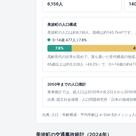
6,156人
14
美波町の人口構成
美波町の人口は約6,156人、面積は約140.7km²です。
0-14歳 477人 / 7.8%
7.8%
4
高齢世代の比率が高めで、落ち着いた世代構成の地域
65歳以上は約3,028人（49.2%）で、0〜14歳の
2050年までの人口推計
将来推計では、総人口は2020年の6,222人から2050
出典: 国立社会保障・人口問題研究所「日本の地域別
出典: 人口・年齢構成・平均年齢は e-Stat 6次メ
美波町の交通事故統計（2024年）