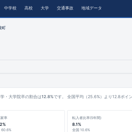
中学校
高校
大学
交通事故
地域データ
波町
大学・大学院卒の割合は
12.8%
です。 全国平均（25.6%）より12.8ポ
ち家率
転入者比率(5年間)
.2%
8.1%
60.6%
全国 10.6%