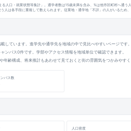
による人口・就業状態等集計」。通学者数は15歳未満を含み、%は他市区町村へ通う
使う人は各手段に重複して数えられます。従業地・通学地「不詳」の人がいるため、
掲載しています。進学先や通学先を地域の中で見比べやすいページです
キャンパス0件です。学部やアクセス情報を地域単位で確認できます。
や年齢構成、将来推計もあわせて見ておくと街の雰囲気をつかみやすく
ャンパス数
積
人口密度