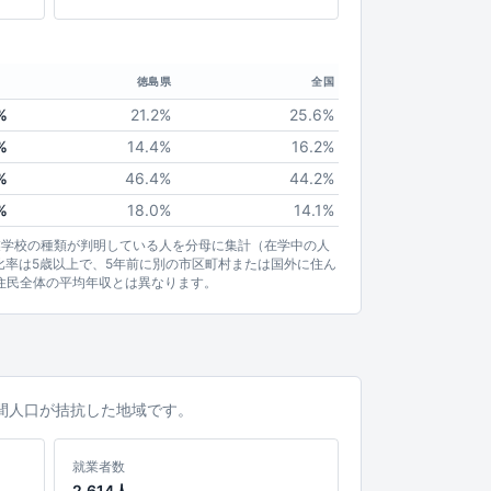
徳島県
全国
%
21.2%
25.6%
%
14.4%
16.2%
%
46.4%
44.2%
%
18.0%
14.1%
業学校の種類が判明している人を分母に集計（在学中の人
比率は5歳以上で、5年前に別の市区町村または国外に住ん
住民全体の平均年収とは異なります。
夜間人口が拮抗した地域です。
就業者数
2,614人