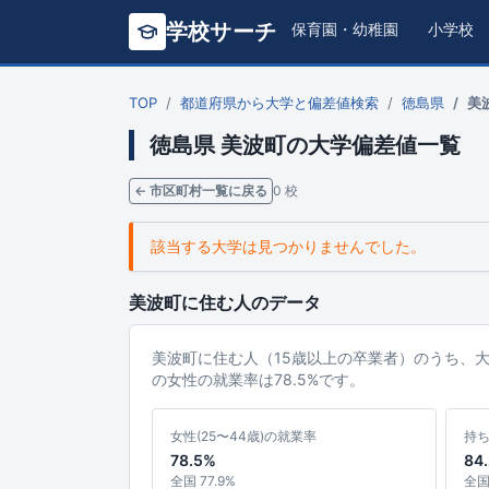
学校サーチ
保育園・幼稚園
小学校
TOP
都道府県から大学と偏差値検索
徳島県
美
徳島県 美波町の大学偏差値一覧
← 市区町村一覧に戻る
0 校
該当する大学は見つかりませんでした。
美波町に住む人のデータ
美波町に住む人（15歳以上の卒業者）のうち、
の女性の就業率は78.5%です。
女性(25〜44歳)の就業率
持
78.5%
84
全国 77.9%
全国 