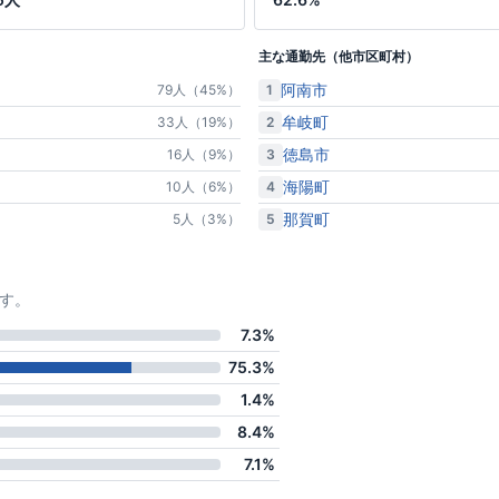
主な通勤先（他市区町村）
阿南市
1
79人（45%）
牟岐町
2
33人（19%）
徳島市
3
16人（9%）
海陽町
4
10人（6%）
那賀町
5
5人（3%）
す。
7.3%
75.3%
1.4%
8.4%
7.1%