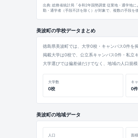
出典: 総務省統計局「令和2年国勢調査 従業地・通学地
勤・通学者（手段不詳を除く）が対象で、複数の手段を
美波町の学校データまとめ
徳島県美波町では、大学0校・キャンパス0件を
掲載大学は0校で、公立系キャンパス0件・私立
大学選びでは偏差値だけでなく、地域の人口規模
大学数
キ
0校
0件
美波町の地域データ
人口
面