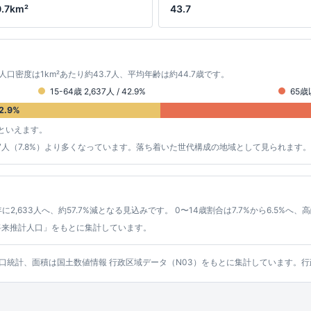
0.7km²
43.7
 人口密度は1km²あたり約43.7人、平均年齢は約44.7歳です。
15-64歳 2,637人 / 42.9%
65歳以
2.9%
といえます。
約477人（7.8%）より多くなっています。落ち着いた世代構成の地域として見られます。
年に2,633人へ、約57.7%減となる見込みです。 0〜14歳割合は7.7%から6.5%へ
将来推計人口」をもとに集計しています。
ッシュ人口統計、面積は国土数値情報 行政区域データ（N03）をもとに集計しています