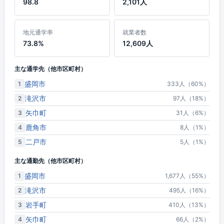
98.8
2,101人
地元通学率
就業者数
73.8%
12,609人
主な通学先（他市区町村）
盛岡市
1
333人（60%）
滝沢市
2
97人（18%）
矢巾町
3
31人（6%）
鹿角市
4
8人（1%）
二戸市
5
5人（1%）
主な通勤先（他市区町村）
盛岡市
1
1,677人（55%）
滝沢市
2
495人（16%）
岩手町
3
410人（13%）
矢巾町
4
66人（2%）