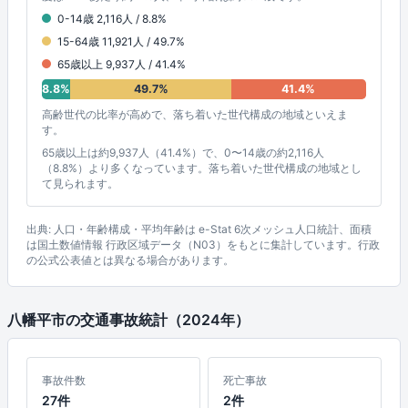
0-14歳 2,116人 / 8.8%
15-64歳 11,921人 / 49.7%
65歳以上 9,937人 / 41.4%
8.8%
49.7%
41.4%
高齢世代の比率が高めで、落ち着いた世代構成の地域といえま
す。
65歳以上は約9,937人（41.4%）で、0〜14歳の約2,116人
（8.8%）より多くなっています。落ち着いた世代構成の地域とし
て見られます。
出典: 人口・年齢構成・平均年齢は e-Stat 6次メッシュ人口統計、面積
は国土数値情報 行政区域データ（N03）をもとに集計しています。行政
の公式公表値とは異なる場合があります。
八幡平市の交通事故統計（2024年）
事故件数
死亡事故
27件
2件