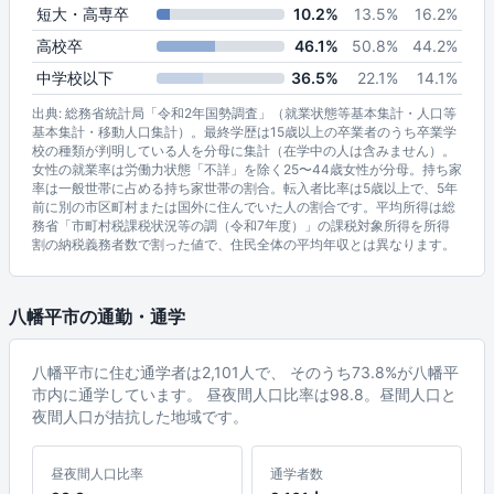
短大・高専卒
10.2%
13.5%
16.2%
高校卒
46.1%
50.8%
44.2%
中学校以下
36.5%
22.1%
14.1%
出典: 総務省統計局「令和2年国勢調査」（就業状態等基本集計・人口等
基本集計・移動人口集計）。最終学歴は15歳以上の卒業者のうち卒業学
校の種類が判明している人を分母に集計（在学中の人は含みません）。
女性の就業率は労働力状態「不詳」を除く25〜44歳女性が分母。持ち家
率は一般世帯に占める持ち家世帯の割合。転入者比率は5歳以上で、5年
前に別の市区町村または国外に住んでいた人の割合です。平均所得は総
務省「市町村税課税状況等の調（令和7年度）」の課税対象所得を所得
割の納税義務者数で割った値で、住民全体の平均年収とは異なります。
八幡平市の通勤・通学
八幡平市に住む通学者は2,101人で、 そのうち73.8%が八幡平
市内に通学しています。 昼夜間人口比率は98.8。昼間人口と
夜間人口が拮抗した地域です。
昼夜間人口比率
通学者数