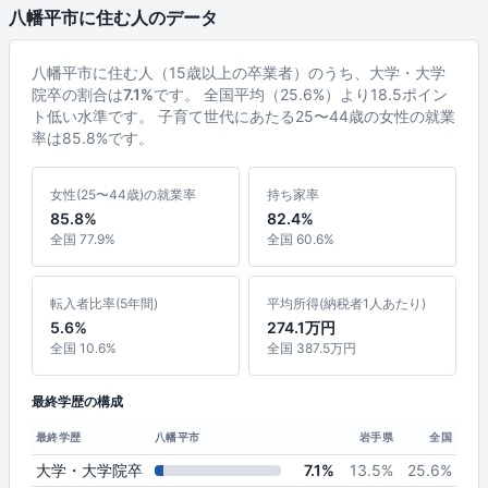
八幡平市に住む人のデータ
八幡平市に住む人（15歳以上の卒業者）のうち、大学・大学
院卒の割合は
7.1%
です。 全国平均（25.6%）より18.5ポイン
ト低い水準です。 子育て世代にあたる25〜44歳の女性の就業
率は85.8%です。
女性(25〜44歳)の就業率
持ち家率
85.8%
82.4%
全国 77.9%
全国 60.6%
転入者比率(5年間)
平均所得(納税者1人あたり)
5.6%
274.1万円
全国 10.6%
全国 387.5万円
最終学歴の構成
最終学歴
八幡平市
岩手県
全国
大学・大学院卒
7.1%
13.5%
25.6%