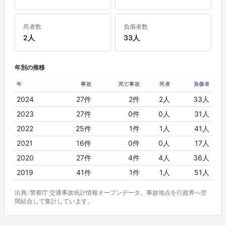
死者数
負傷者数
2人
33人
年別の推移
年
事故
死亡事故
死者
負傷者
2024
27件
2件
2人
33人
2023
27件
0件
0人
31人
2022
25件
1件
1人
41人
2021
16件
0件
0人
17人
2020
27件
4件
4人
36人
2019
41件
1件
1人
51人
出典: 警察庁 交通事故統計情報オープンデータ。事故地点を行政界へ空
間結合して集計しています。