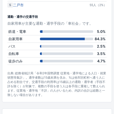
二戸市
5
55人（2%）
通勤・通学の交通手段
自家用車が主要な通勤・通学手段の「車社会」です。
鉄道・電車
5.0%
自家用車
84.3%
バス
2.5%
自転車
3.5%
徒歩のみ
4.7%
出典: 総務省統計局「令和2年国勢調査 従業地・通学地による人口・就業
状態等集計」。通学者数は15歳未満を含み、%は他市区町村へ通う人に
占める割合です。交通手段の利用率は15歳以上の通勤・通学者（手段不
詳を除く）が対象で、複数の手段を使う人は各手段に重複して数えられ
ます。従業地・通学地「不詳」の人がいるため、内訳の合計は総数と一
致しない場合があります。