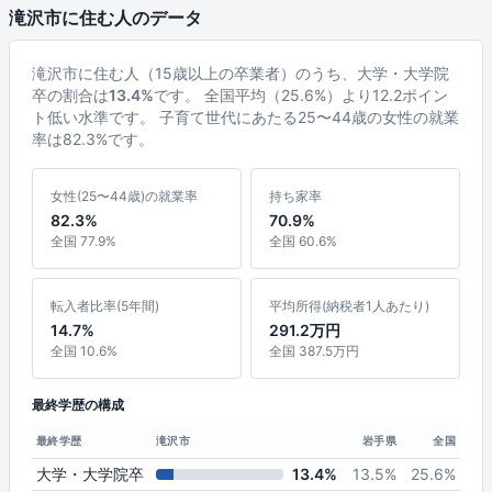
滝沢市に住む人のデータ
滝沢市に住む人（15歳以上の卒業者）のうち、大学・大学院
卒の割合は
13.4%
です。 全国平均（25.6%）より12.2ポイン
ト低い水準です。 子育て世代にあたる25〜44歳の女性の就業
率は82.3%です。
女性(25〜44歳)の就業率
持ち家率
82.3%
70.9%
全国 77.9%
全国 60.6%
転入者比率(5年間)
平均所得(納税者1人あたり)
14.7%
291.2万円
全国 10.6%
全国 387.5万円
最終学歴の構成
最終学歴
滝沢市
岩手県
全国
大学・大学院卒
13.4%
13.5%
25.6%