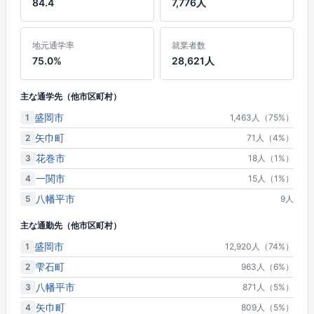
84.4
7,776人
地元通学率
就業者数
75.0%
28,621人
主な通学先（他市区町村）
盛岡市
1
1,463人（75%）
矢巾町
2
71人（4%）
花巻市
3
18人（1%）
一関市
4
15人（1%）
八幡平市
5
9人
主な通勤先（他市区町村）
盛岡市
1
12,920人（74%）
雫石町
2
963人（6%）
八幡平市
3
871人（5%）
矢巾町
4
809人（5%）