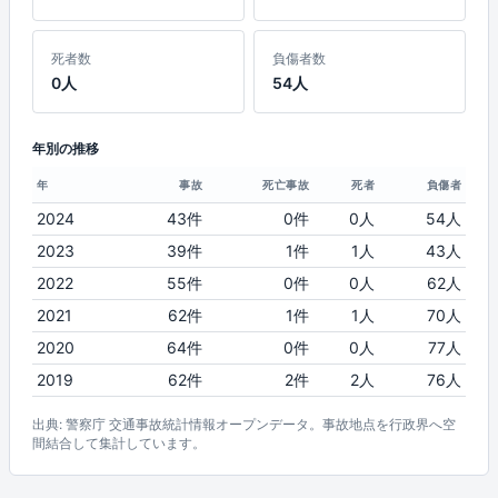
死者数
負傷者数
0人
54人
年別の推移
年
事故
死亡事故
死者
負傷者
2024
43件
0件
0人
54人
2023
39件
1件
1人
43人
2022
55件
0件
0人
62人
2021
62件
1件
1人
70人
2020
64件
0件
0人
77人
2019
62件
2件
2人
76人
出典: 警察庁 交通事故統計情報オープンデータ。事故地点を行政界へ空
間結合して集計しています。