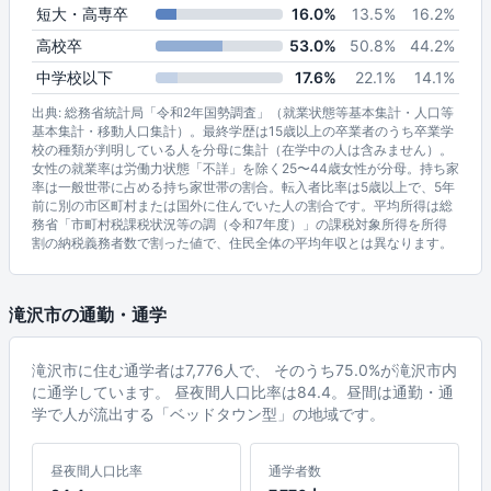
短大・高専卒
16.0%
13.5%
16.2%
高校卒
53.0%
50.8%
44.2%
中学校以下
17.6%
22.1%
14.1%
出典: 総務省統計局「令和2年国勢調査」（就業状態等基本集計・人口等
基本集計・移動人口集計）。最終学歴は15歳以上の卒業者のうち卒業学
校の種類が判明している人を分母に集計（在学中の人は含みません）。
女性の就業率は労働力状態「不詳」を除く25〜44歳女性が分母。持ち家
率は一般世帯に占める持ち家世帯の割合。転入者比率は5歳以上で、5年
前に別の市区町村または国外に住んでいた人の割合です。平均所得は総
務省「市町村税課税状況等の調（令和7年度）」の課税対象所得を所得
割の納税義務者数で割った値で、住民全体の平均年収とは異なります。
滝沢市の通勤・通学
滝沢市に住む通学者は7,776人で、 そのうち75.0%が滝沢市内
に通学しています。 昼夜間人口比率は84.4。昼間は通勤・通
学で人が流出する「ベッドタウン型」の地域です。
昼夜間人口比率
通学者数