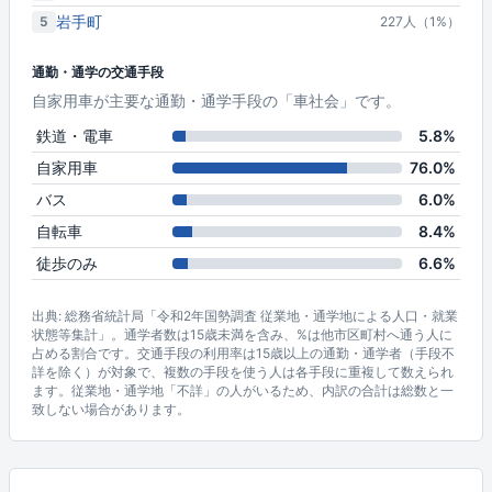
岩手町
5
227人（1%）
通勤・通学の交通手段
自家用車が主要な通勤・通学手段の「車社会」です。
鉄道・電車
5.8%
自家用車
76.0%
バス
6.0%
自転車
8.4%
徒歩のみ
6.6%
出典: 総務省統計局「令和2年国勢調査 従業地・通学地による人口・就業
状態等集計」。通学者数は15歳未満を含み、%は他市区町村へ通う人に
占める割合です。交通手段の利用率は15歳以上の通勤・通学者（手段不
詳を除く）が対象で、複数の手段を使う人は各手段に重複して数えられ
ます。従業地・通学地「不詳」の人がいるため、内訳の合計は総数と一
致しない場合があります。