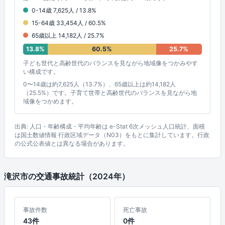
0-14歳 7,625人 / 13.8%
15-64歳 33,454人 / 60.5%
65歳以上 14,182人 / 25.7%
13.8%
60.5%
25.7%
子ども世代と高齢世代のバランスを見ながら地域像をつかみやす
い構成です。
0〜14歳は約7,625人（13.7%）、65歳以上は約14,182人
（25.5%）です。子育て世帯と高齢世代のバランスを見ながら地
域像をつかめます。
出典: 人口・年齢構成・平均年齢は e-Stat 6次メッシュ人口統計、面積
は国土数値情報 行政区域データ（N03）をもとに集計しています。行政
の公式公表値とは異なる場合があります。
滝沢市の交通事故統計（2024年）
事故件数
死亡事故
43件
0件