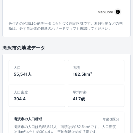
MapLibre
色付きの区域は公的データにもとづく想定区域です。避難行動などの判
断は、必ず自治体の最新のハザードマップも確認してください。
滝沢市の地域データ
人口
面積
55,541人
182.5km²
人口密度
平均年齢
304.4
41.7歳
滝沢市の人口構成
年齢3区分
滝沢市の人口は約55,541人、面積は約182.5km²です。 人口密度
は1km²あたり約304.4人、平均年齢は約41.7歳です。