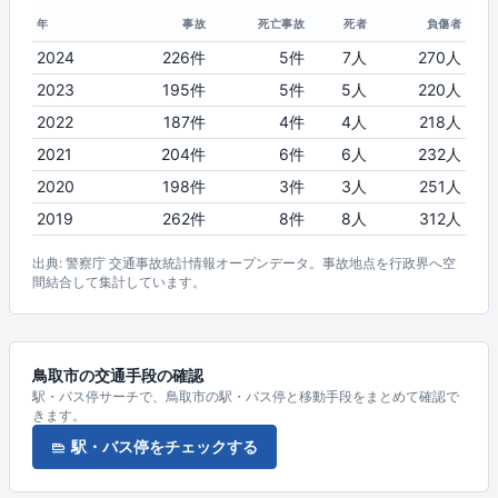
年
事故
死亡事故
死者
負傷者
2024
226件
5件
7人
270人
2023
195件
5件
5人
220人
2022
187件
4件
4人
218人
2021
204件
6件
6人
232人
2020
198件
3件
3人
251人
2019
262件
8件
8人
312人
出典: 警察庁 交通事故統計情報オープンデータ。事故地点を行政界へ空
間結合して集計しています。
鳥取市の交通手段の確認
駅・バス停サーチで、鳥取市の駅・バス停と移動手段をまとめて確認で
きます。
駅・バス停をチェックする