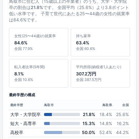
鳥取市に住む人（15歳以上の卒業者）のうち、大学・大学院
卒の割合は
21.8%
です。 全国平均（25.6%）より3.8ポイント
低い水準です。 子育て世代にあたる25〜44歳の女性の就業率
は84.6%です。
女性(25〜44歳)の就業率
持ち家率
84.6%
63.4%
全国 77.9%
全国 60.6%
転入者比率(5年間)
平均所得(納税者1人あたり)
8.1%
307.2万円
全国 10.6%
全国 387.5万円
最終学歴の構成
最終学歴
鳥取市
鳥取県
全国
大学・大学院卒
21.8%
18.4%
25.6%
短大・高専卒
15.3%
14.8%
16.2%
高校卒
50.0%
52.4%
44.2%