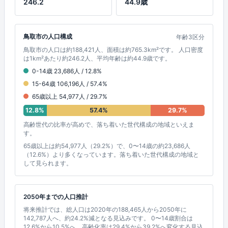
246.2
44.9歳
鳥取市の人口構成
年齢3区分
鳥取市の人口は約188,421人、面積は約765.3km²です。 人口密度
は1km²あたり約246.2人、平均年齢は約44.9歳です。
0-14歳 23,686人 / 12.8%
15-64歳 106,196人 / 57.4%
65歳以上 54,977人 / 29.7%
12.8%
57.4%
29.7%
高齢世代の比率が高めで、落ち着いた世代構成の地域といえま
す。
65歳以上は約54,977人（29.2%）で、0〜14歳の約23,686人
（12.6%）より多くなっています。落ち着いた世代構成の地域と
して見られます。
2050年までの人口推計
将来推計では、総人口は2020年の188,465人から2050年に
142,787人へ、約24.2%減となる見込みです。 0〜14歳割合は
12.6%から10.5%へ、高齢化率は29.4%から39.2%へ変化する見込