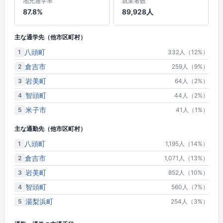
地元通学率
就業者数
87.8%
89,928人
主な通学先（他市区町村）
八頭町
1
332人（12%）
倉吉市
2
259人（9%）
岩美町
3
64人（2%）
智頭町
4
44人（2%）
米子市
5
41人（1%）
主な通勤先（他市区町村）
八頭町
1
1,195人（14%）
倉吉市
2
1,071人（13%）
岩美町
3
852人（10%）
智頭町
4
560人（7%）
湯梨浜町
5
254人（3%）