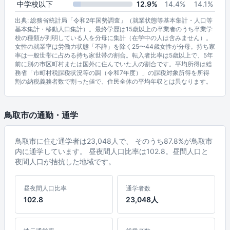
中学校以下
12.9%
14.4%
14.1%
出典: 総務省統計局「令和2年国勢調査」（就業状態等基本集計・人口等
基本集計・移動人口集計）。最終学歴は15歳以上の卒業者のうち卒業学
校の種類が判明している人を分母に集計（在学中の人は含みません）。
女性の就業率は労働力状態「不詳」を除く25〜44歳女性が分母。持ち家
率は一般世帯に占める持ち家世帯の割合。転入者比率は5歳以上で、5年
前に別の市区町村または国外に住んでいた人の割合です。平均所得は総
務省「市町村税課税状況等の調（令和7年度）」の課税対象所得を所得
割の納税義務者数で割った値で、住民全体の平均年収とは異なります。
鳥取市の通勤・通学
鳥取市に住む通学者は23,048人で、 そのうち87.8%が鳥取市
内に通学しています。 昼夜間人口比率は102.8。昼間人口と
夜間人口が拮抗した地域です。
昼夜間人口比率
通学者数
102.8
23,048人