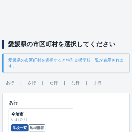
愛媛県の市区町村を選択してください
愛媛県の市区町村を選択すると特別支援学校一覧が表示されま
す。
あ行
｜
さ行
｜
た行
｜
な行
｜
ま行
あ行
今治市
いまばりし
学校一覧
地域情報