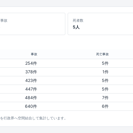
亡事故
死者数
5人
事故
死亡事故
254件
5件
378件
1件
423件
5件
447件
5件
484件
7件
640件
6件
点を行政界へ空間結合して集計しています。