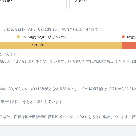
7.6km²
239.9
す。 人口密度は1km²あたり約239.9人、平均年齢は約44.1歳です。
15-64歳 62,409人 / 53.5%
65歳以
53.5%
といえます。
の約15,980人（13.7%）より多くなっています。落ち着いた世代構成の地域として見られ
0年に80,289人へ、約31.6%減となる見込みです。 0〜14歳割合は13.7%から11.
将来推計人口」をもとに集計しています。
ッシュ人口統計、面積は国土数値情報 行政区域データ（N03）をもとに集計しています