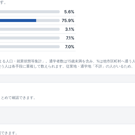
す。
5.6%
75.9%
3.1%
7.1%
7.0%
による人口・就業状態等集計」。通学者数は15歳未満を含み、%は他市区町村へ通う
使う人は各手段に重複して数えられます。従業地・通学地「不詳」の人がいるため、
まとめて確認できます。
認できます。