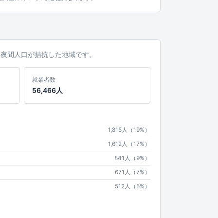
口と夜間人口が拮抗した地域です。
就業者数
56,466人
1,815人（19%）
1,612人（17%）
841人（9%）
671人（7%）
512人（5%）