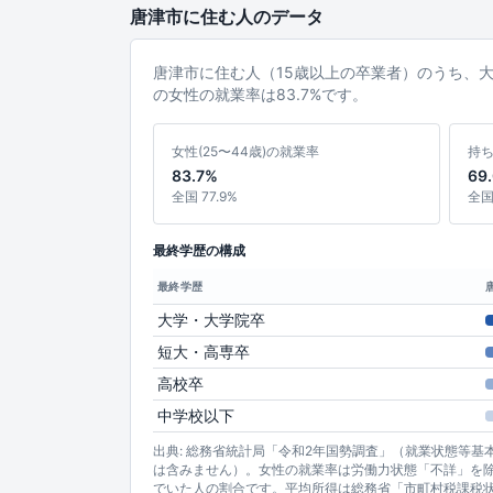
唐津市に住む人のデータ
唐津市に住む人（15歳以上の卒業者）のうち、
の女性の就業率は83.7%です。
女性(25〜44歳)の就業率
持
83.7%
69
全国 77.9%
全国 
最終学歴の構成
最終学歴
大学・大学院卒
短大・高専卒
高校卒
中学校以下
出典: 総務省統計局「令和2年国勢調査」（就業状態等
は含みません）。女性の就業率は労働力状態「不詳」を除
でいた人の割合です。平均所得は総務省「市町村税課税