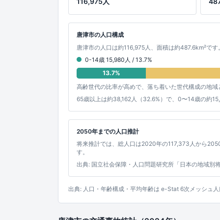
116,975人
48
唐津市の人口構成
唐津市の人口は約116,975人、面積は約487.6km²で
0-14歳 15,980人 / 13.7%
13.7%
高齢世代の比率が高めで、落ち着いた世代構成の地域
65歳以上は約38,162人（32.6%）で、0〜14歳
2050年までの人口推計
将来推計では、総人口は2020年の117,373人から205
す。
出典: 国立社会保障・人口問題研究所「日本の地域別
出典: 人口・年齢構成・平均年齢は e-Stat 6次メ