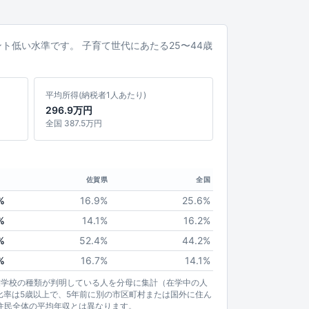
イント低い水準です。 子育て世代にあたる25〜44歳
平均所得(納税者1人あたり)
296.9万円
全国 387.5万円
佐賀県
全国
%
16.9%
25.6%
%
14.1%
16.2%
%
52.4%
44.2%
%
16.7%
14.1%
業学校の種類が判明している人を分母に集計（在学中の人
比率は5歳以上で、5年前に別の市区町村または国外に住ん
住民全体の平均年収とは異なります。