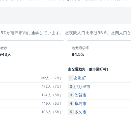
84.5%が唐津市内に通学しています。 昼夜間人口比率は96.5。昼間人
学者数
地元通学率
,943人
84.5%
主な通勤先（他市区町村）
玄海町
1
382人（17%）
伊万里市
2
172人（7%）
佐賀市
3
124人（5%）
糸島市
4
119人（5%）
多久市
5
106人（5%）