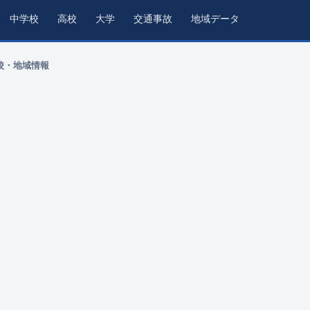
中学校
高校
大学
交通事故
地域データ
校・地域情報