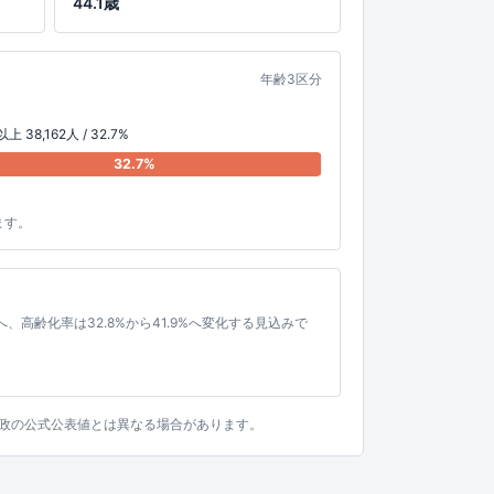
44.1歳
年齢3区分
上 38,162人 / 32.7%
32.7%
ます。
3%へ、高齢化率は32.8%から41.9%へ変化する見込みで
。行政の公式公表値とは異なる場合があります。