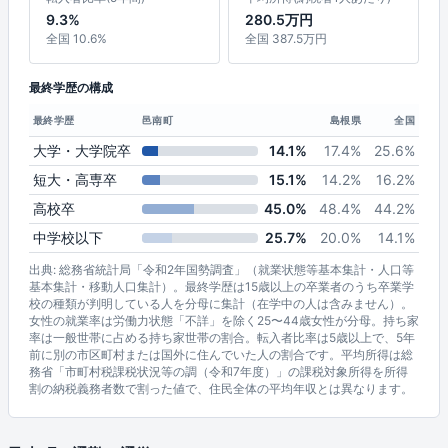
9.3%
280.5万円
全国 10.6%
全国 387.5万円
最終学歴の構成
最終学歴
邑南町
島根県
全国
大学・大学院卒
14.1%
17.4%
25.6%
短大・高専卒
15.1%
14.2%
16.2%
高校卒
45.0%
48.4%
44.2%
中学校以下
25.7%
20.0%
14.1%
出典: 総務省統計局「令和2年国勢調査」（就業状態等基本集計・人口等
基本集計・移動人口集計）。最終学歴は15歳以上の卒業者のうち卒業学
校の種類が判明している人を分母に集計（在学中の人は含みません）。
女性の就業率は労働力状態「不詳」を除く25〜44歳女性が分母。持ち家
率は一般世帯に占める持ち家世帯の割合。転入者比率は5歳以上で、5年
前に別の市区町村または国外に住んでいた人の割合です。平均所得は総
務省「市町村税課税状況等の調（令和7年度）」の課税対象所得を所得
割の納税義務者数で割った値で、住民全体の平均年収とは異なります。