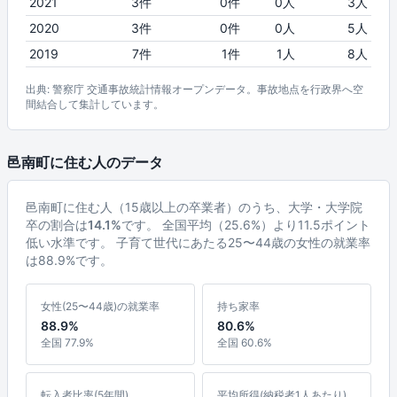
2021
3件
0件
0人
3人
2020
3件
0件
0人
5人
2019
7件
1件
1人
8人
出典: 警察庁 交通事故統計情報オープンデータ。事故地点を行政界へ空
間結合して集計しています。
邑南町に住む人のデータ
邑南町に住む人（15歳以上の卒業者）のうち、大学・大学院
卒の割合は
14.1%
です。 全国平均（25.6%）より11.5ポイント
低い水準です。 子育て世代にあたる25〜44歳の女性の就業率
は88.9%です。
女性(25〜44歳)の就業率
持ち家率
88.9%
80.6%
全国 77.9%
全国 60.6%
転入者比率(5年間)
平均所得(納税者1人あたり)