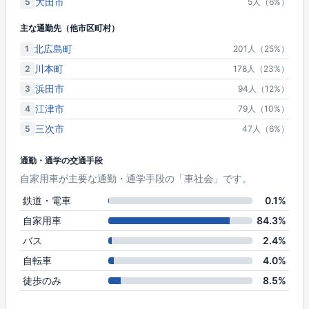
大田市
5
5人（6%）
主な通勤先（他市区町村）
北広島町
1
201人（25%）
川本町
2
178人（23%）
浜田市
3
94人（12%）
江津市
4
79人（10%）
三次市
5
47人（6%）
通勤・通学の交通手段
自家用車が主要な通勤・通学手段の「車社会」です。
鉄道・電車
0.1%
自家用車
84.3%
バス
2.4%
自転車
4.0%
徒歩のみ
8.5%