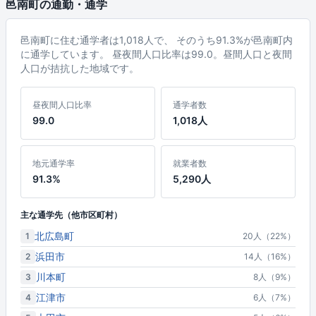
邑南町の通勤・通学
邑南町に住む通学者は1,018人で、 そのうち91.3%が邑南町内
に通学しています。 昼夜間人口比率は99.0。昼間人口と夜間
人口が拮抗した地域です。
昼夜間人口比率
通学者数
99.0
1,018人
地元通学率
就業者数
91.3%
5,290人
主な通学先（他市区町村）
北広島町
1
20人（22%）
浜田市
2
14人（16%）
川本町
3
8人（9%）
江津市
4
6人（7%）