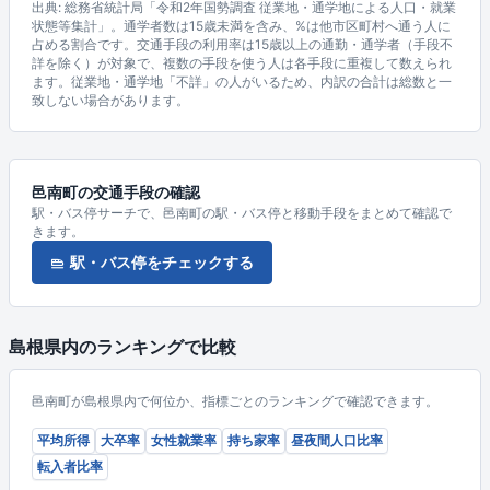
出典: 総務省統計局「令和2年国勢調査 従業地・通学地による人口・就業
状態等集計」。通学者数は15歳未満を含み、%は他市区町村へ通う人に
占める割合です。交通手段の利用率は15歳以上の通勤・通学者（手段不
詳を除く）が対象で、複数の手段を使う人は各手段に重複して数えられ
ます。従業地・通学地「不詳」の人がいるため、内訳の合計は総数と一
致しない場合があります。
邑南町の交通手段の確認
駅・バス停サーチで、邑南町の駅・バス停と移動手段をまとめて確認で
きます。
駅・バス停をチェックする
島根県内のランキングで比較
邑南町が島根県内で何位か、指標ごとのランキングで確認できます。
平均所得
大卒率
女性就業率
持ち家率
昼夜間人口比率
転入者比率