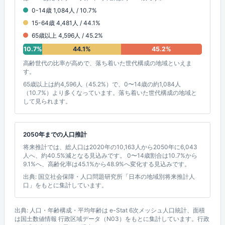
0-14歳 1,084人 / 10.7%
15-64歳 4,481人 / 44.1%
65歳以上 4,596人 / 45.2%
10.7%
44.1%
45.2%
高齢世代の比率が高めで、落ち着いた世代構成の地域といえま
す。
65歳以上は約4,596人（45.2%）で、0〜14歳の約1,084人
（10.7%）より多くなっています。落ち着いた世代構成の地域と
して見られます。
2050年までの人口推計
将来推計では、総人口は2020年の10,163人から2050年に6,043
人へ、約40.5%減となる見込みです。 0〜14歳割合は10.7%から
9.1%へ、高齢化率は45.1%から48.9%へ変化する見込みです。
出典: 国立社会保障・人口問題研究所「日本の地域別将来推計人
口」をもとに集計しています。
出典: 人口・年齢構成・平均年齢は e-Stat 6次メッシュ人口統計、面積
は国土数値情報 行政区域データ（N03）をもとに集計しています。行政