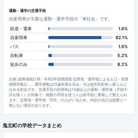
通勤・通学の交通手段
自家用車が主要な通勤・通学手段の「車社会」です。
鉄道・電車
1.6%
自家用車
82.1%
バス
1.6%
自転車
5.2%
徒歩のみ
8.2%
出典: 総務省統計局「令和2年国勢調査 従業地・通学地による人口・就業
状態等集計」。通学者数は15歳未満を含み、%は他市区町村へ通う人に
占める割合です。交通手段の利用率は15歳以上の通勤・通学者（手段不
詳を除く）が対象で、複数の手段を使う人は各手段に重複して数えられ
ます。従業地・通学地「不詳」の人がいるため、内訳の合計は総数と一
致しない場合があります。
鬼北町の学校データまとめ