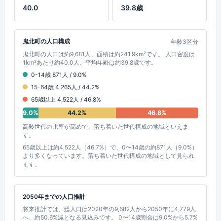
40.0
39.8歳
鬼北町の人口構成
年齢3区分
鬼北町の人口は約9,681人、面積は約241.9km²です。 人口密度は
1km²あたり約40.0人、平均年齢は約39.8歳です。
0-14歳 871人 / 9.0%
15-64歳 4,265人 / 44.2%
65歳以上 4,522人 / 46.8%
9.0%
44.2%
46.8%
高齢世代の比率が高めで、落ち着いた世代構成の地域といえま
す。
65歳以上は約4,522人（46.7%）で、0〜14歳の約871人（9.0%）
より多くなっています。落ち着いた世代構成の地域として見られ
ます。
2050年までの人口推計
将来推計では、総人口は2020年の9,682人から2050年に4,779人
へ、約50.6%減となる見込みです。 0〜14歳割合は9.0%から5.7%