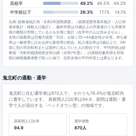
高校卒
49.2%
46.5%
44.2%
中学校以下
26.3%
17.1%
14.1%
出典: 総務省統計局「令和2年国勢調査」（就業状態等基本集計・人口等
基本集計・移動人口集計）。最終学歴は15歳以上の卒業者のうち卒業学
校の種類が判明している人を分母に集計（在学中の人は含みません）。
女性の就業率は労働力状態「不詳」を除く25〜44歳女性が分母。持ち家
率は一般世帯に占める持ち家世帯の割合。転入者比率は5歳以上で、5年
前に別の市区町村または国外に住んでいた人の割合です。平均所得は総
務省「市町村税課税状況等の調（令和7年度）」の課税対象所得を所得
割の納税義務者数で割った値で、住民全体の平均年収とは異なります。
鬼北町の通勤・通学
鬼北町に住む通学者は870人で、 そのうち76.4%が鬼北町内
に通学しています。 昼夜間人口比率は94.9。昼間は通勤・通
学で人が流出する「ベッドタウン型」の地域です。
昼夜間人口比率
通学者数
94.9
870人