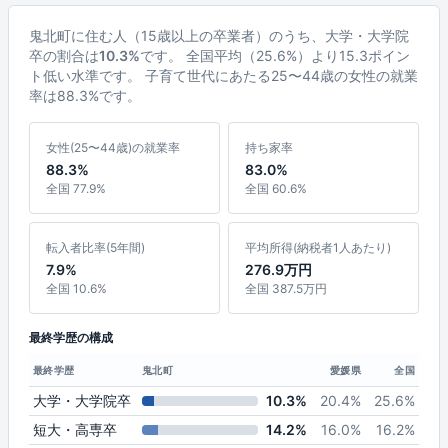
鬼北町に住む人（15歳以上の卒業者）のうち、大学・大学院
卒の割合は
10.3%
です。 全国平均（25.6%）より15.3ポイン
ト低い水準です。 子育て世代にあたる25〜44歳の女性の就業
率は88.3%です。
女性(25〜44歳)の就業率
持ち家率
88.3%
83.0%
全国 77.9%
全国 60.6%
転入者比率(5年間)
平均所得(納税者1人あたり)
7.9%
276.9万円
全国 10.6%
全国 387.5万円
最終学歴の構成
最終学歴
鬼北町
愛媛県
全国
大学・大学院卒
10.3%
20.4%
25.6%
短大・高専卒
14.2%
16.0%
16.2%