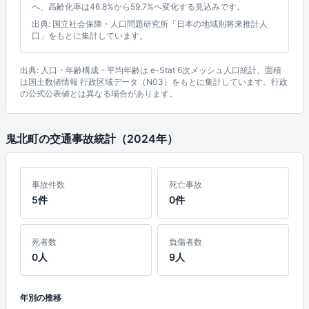
へ、高齢化率は46.8%から59.7%へ変化する見込みです。
出典: 国立社会保障・人口問題研究所「日本の地域別将来推計人
口」をもとに集計しています。
出典: 人口・年齢構成・平均年齢は e-Stat 6次メッシュ人口統計、面積
は国土数値情報 行政区域データ（N03）をもとに集計しています。行政
の公式公表値とは異なる場合があります。
鬼北町の交通事故統計（2024年）
事故件数
死亡事故
5件
0件
死者数
負傷者数
0人
9人
年別の推移