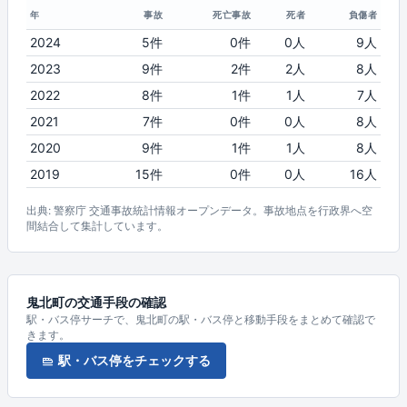
年
事故
死亡事故
死者
負傷者
2024
5件
0件
0人
9人
2023
9件
2件
2人
8人
2022
8件
1件
1人
7人
2021
7件
0件
0人
8人
2020
9件
1件
1人
8人
2019
15件
0件
0人
16人
出典: 警察庁 交通事故統計情報オープンデータ。事故地点を行政界へ空
間結合して集計しています。
鬼北町の交通手段の確認
駅・バス停サーチで、鬼北町の駅・バス停と移動手段をまとめて確認で
きます。
駅・バス停をチェックする