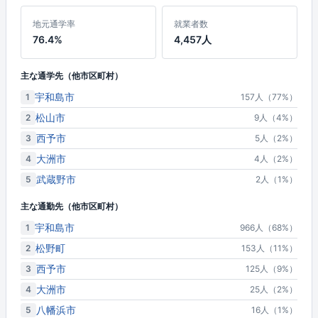
地元通学率
就業者数
76.4%
4,457人
主な通学先（他市区町村）
宇和島市
1
157人（77%）
松山市
2
9人（4%）
西予市
3
5人（2%）
大洲市
4
4人（2%）
武蔵野市
5
2人（1%）
主な通勤先（他市区町村）
宇和島市
1
966人（68%）
松野町
2
153人（11%）
西予市
3
125人（9%）
大洲市
4
25人（2%）
八幡浜市
5
16人（1%）