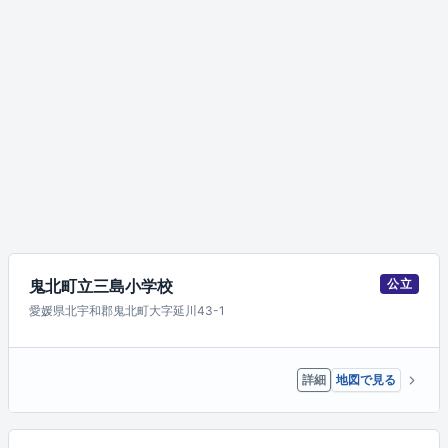
鬼北町立三島小学校
公立
愛媛県北宇和郡鬼北町大字延川43-1
詳細
地図で見る