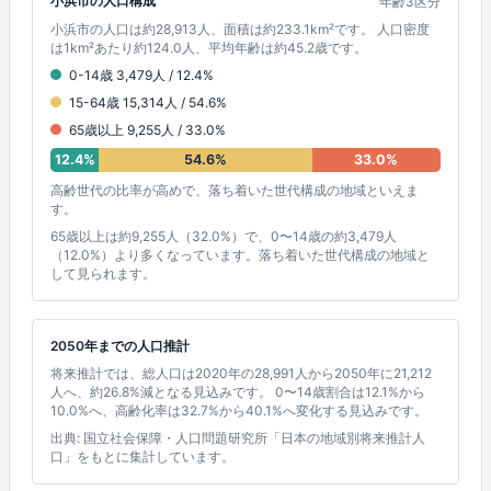
小浜市の人口構成
年齢3区分
小浜市の人口は約28,913人、面積は約233.1km²です。 人口密度
は1km²あたり約124.0人、平均年齢は約45.2歳です。
0-14歳 3,479人 / 12.4%
15-64歳 15,314人 / 54.6%
65歳以上 9,255人 / 33.0%
12.4%
54.6%
33.0%
高齢世代の比率が高めで、落ち着いた世代構成の地域といえま
す。
65歳以上は約9,255人（32.0%）で、0〜14歳の約3,479人
（12.0%）より多くなっています。落ち着いた世代構成の地域と
して見られます。
2050年までの人口推計
将来推計では、総人口は2020年の28,991人から2050年に21,212
人へ、約26.8%減となる見込みです。 0〜14歳割合は12.1%から
10.0%へ、高齢化率は32.7%から40.1%へ変化する見込みです。
出典: 国立社会保障・人口問題研究所「日本の地域別将来推計人
口」をもとに集計しています。