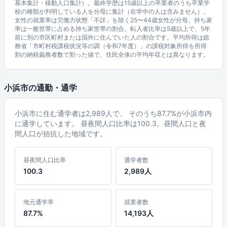
基本集計・移動人口集計）。最終学歴は15歳以上の卒業者のうち卒業学
校の種類が判明している人を分母に集計（在学中の人は含みません）。
女性の就業率は労働力状態「不詳」を除く25〜44歳女性が分母。持ち家
率は一般世帯に占める持ち家世帯の割合。転入者比率は5歳以上で、5年
前に別の市区町村または国外に住んでいた人の割合です。平均所得は総
務省「市町村税課税状況等の調（令和7年度）」の課税対象所得を所得
割の納税義務者数で割った値で、住民全体の平均年収とは異なります。
小浜市の通勤・通学
小浜市に住む通学者は2,989人で、 そのうち87.7%が小浜市内
に通学しています。 昼夜間人口比率は100.3。昼間人口と夜
間人口が拮抗した地域です。
昼夜間人口比率
通学者数
100.3
2,989人
地元通学率
就業者数
87.7%
14,193人