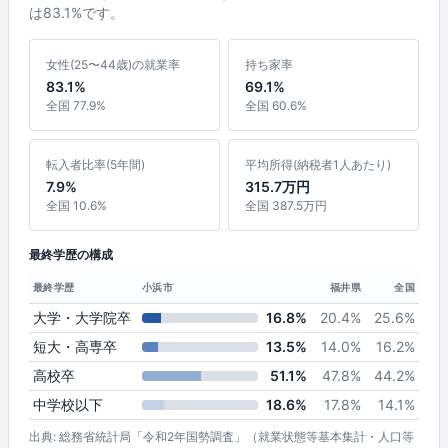
は83.1%です。
女性(25〜44歳)の就業率
持ち家率
83.1%
69.1%
全国 77.9%
全国 60.6%
転入者比率(5年間)
平均所得(納税者1人あたり)
7.9%
315.7万円
全国 10.6%
全国 387.5万円
最終学歴の構成
最終学歴
小浜市
福井県
全国
大学・大学院卒
16.8%
20.4%
25.6%
短大・高専卒
13.5%
14.0%
16.2%
高校卒
51.1%
47.8%
44.2%
中学校以下
18.6%
17.8%
14.1%
出典: 総務省統計局「令和2年国勢調査」（就業状態等基本集計・人口等