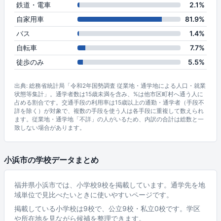
鉄道・電車
2.1%
自家用車
81.9%
バス
1.4%
自転車
7.7%
徒歩のみ
5.5%
出典: 総務省統計局「令和2年国勢調査 従業地・通学地による人口・就業
状態等集計」。通学者数は15歳未満を含み、%は他市区町村へ通う人に
占める割合です。交通手段の利用率は15歳以上の通勤・通学者（手段不
詳を除く）が対象で、複数の手段を使う人は各手段に重複して数えられ
ます。従業地・通学地「不詳」の人がいるため、内訳の合計は総数と一
致しない場合があります。
小浜市の学校データまとめ
福井県小浜市では、小学校9校を掲載しています。通学先を地
域単位で見比べたいときに使いやすいページです。
掲載している小学校は9校で、公立9校・私立0校です。学区
や所在地を見ながら候補を整理できます。