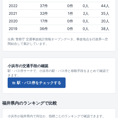
2022
37件
0件
0人
44人
2021
32件
1件
2人
35人
2020
17件
0件
0人
20人
2019
36件
0件
0人
38人
出典: 警察庁 交通事故統計情報オープンデータ。事故地点を行政界へ空
間結合して集計しています。
小浜市の交通手段の確認
駅・バス停サーチで、小浜市の駅・バス停と移動手段をまとめて確認で
きます。
駅・バス停をチェックする
福井県内のランキングで比較
小浜市が福井県内で何位か、指標ごとのランキングで確認できます。