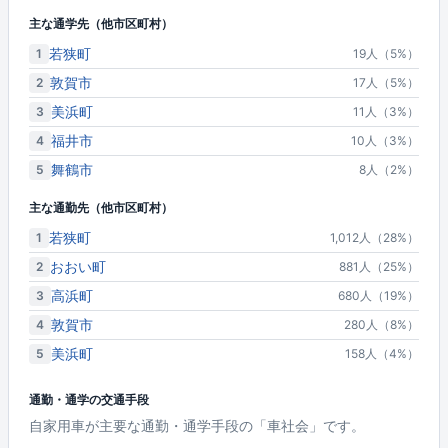
主な通学先（他市区町村）
若狭町
1
19人（5%）
敦賀市
2
17人（5%）
美浜町
3
11人（3%）
福井市
4
10人（3%）
舞鶴市
5
8人（2%）
主な通勤先（他市区町村）
若狭町
1
1,012人（28%）
おおい町
2
881人（25%）
高浜町
3
680人（19%）
敦賀市
4
280人（8%）
美浜町
5
158人（4%）
通勤・通学の交通手段
自家用車が主要な通勤・通学手段の「車社会」です。