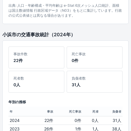
出典: 人口・年齢構成・平均年齢は e-Stat 6次メッシュ人口統計、面積
は国土数値情報 行政区域データ（N03）をもとに集計しています。行政
の公式公表値とは異なる場合があります。
小浜市の交通事故統計（2024年）
事故件数
死亡事故
22件
0件
死者数
負傷者数
0人
31人
年別の推移
年
事故
死亡事故
死者
負傷者
2024
22件
0件
0人
31人
2023
26件
1件
1人
38人