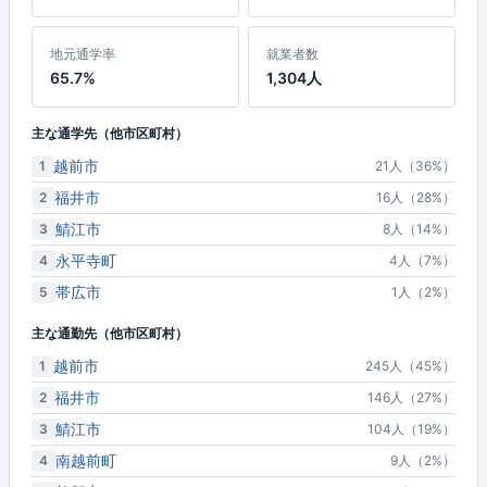
地元通学率
就業者数
65.7%
1,304人
主な通学先（他市区町村）
越前市
1
21人（36%）
福井市
2
16人（28%）
鯖江市
3
8人（14%）
永平寺町
4
4人（7%）
帯広市
5
1人（2%）
主な通勤先（他市区町村）
越前市
1
245人（45%）
福井市
2
146人（27%）
鯖江市
3
104人（19%）
南越前町
4
9人（2%）