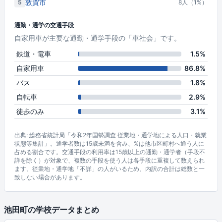
敦賀市
5
8人（1%）
通勤・通学の交通手段
自家用車が主要な通勤・通学手段の「車社会」です。
鉄道・電車
1.5%
自家用車
86.8%
バス
1.8%
自転車
2.9%
徒歩のみ
3.1%
出典: 総務省統計局「令和2年国勢調査 従業地・通学地による人口・就業
状態等集計」。通学者数は15歳未満を含み、%は他市区町村へ通う人に
占める割合です。交通手段の利用率は15歳以上の通勤・通学者（手段不
詳を除く）が対象で、複数の手段を使う人は各手段に重複して数えられ
ます。従業地・通学地「不詳」の人がいるため、内訳の合計は総数と一
致しない場合があります。
池田町の学校データまとめ