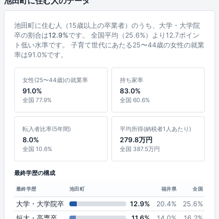
池田町に住む人のデータ
池田町に住む人（15歳以上の卒業者）のうち、大学・大学院
卒の割合は
12.9%
です。 全国平均（25.6%）より12.7ポイン
ト低い水準です。 子育て世代にあたる25〜44歳の女性の就業
率は91.0%です。
女性(25〜44歳)の就業率
持ち家率
91.0%
83.0%
全国 77.9%
全国 60.6%
転入者比率(5年間)
平均所得(納税者1人あたり)
8.0%
279.8万円
全国 10.6%
全国 387.5万円
最終学歴の構成
最終学歴
池田町
福井県
全国
大学・大学院卒
12.9%
20.4%
25.6%
短大・高専卒
11.6%
14.0%
16.2%