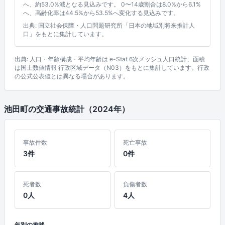
へ、約53.0%減となる見込みです。 0〜14歳割合は8.0%から6.1%
へ、高齢化率は44.5%から53.5%へ変化する見込みです。
出典: 国立社会保障・人口問題研究所「日本の地域別将来推計人
口」をもとに集計しています。
出典: 人口・年齢構成・平均年齢は e-Stat 6次メッシュ人口統計、面積
は国土数値情報 行政区域データ（N03）をもとに集計しています。行政
の公式公表値とは異なる場合があります。
池田町の交通事故統計（2024年）
事故件数
死亡事故
3件
0件
死者数
負傷者数
0人
4人
年別の推移