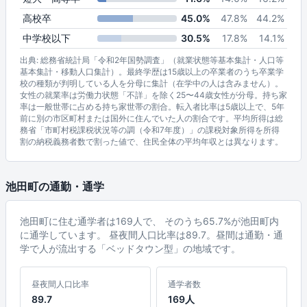
高校卒
45.0%
47.8%
44.2%
中学校以下
30.5%
17.8%
14.1%
出典: 総務省統計局「令和2年国勢調査」（就業状態等基本集計・人口等
基本集計・移動人口集計）。最終学歴は15歳以上の卒業者のうち卒業学
校の種類が判明している人を分母に集計（在学中の人は含みません）。
女性の就業率は労働力状態「不詳」を除く25〜44歳女性が分母。持ち家
率は一般世帯に占める持ち家世帯の割合。転入者比率は5歳以上で、5年
前に別の市区町村または国外に住んでいた人の割合です。平均所得は総
務省「市町村税課税状況等の調（令和7年度）」の課税対象所得を所得
割の納税義務者数で割った値で、住民全体の平均年収とは異なります。
池田町の通勤・通学
池田町に住む通学者は169人で、 そのうち65.7%が池田町内
に通学しています。 昼夜間人口比率は89.7。昼間は通勤・通
学で人が流出する「ベッドタウン型」の地域です。
昼夜間人口比率
通学者数
89.7
169人