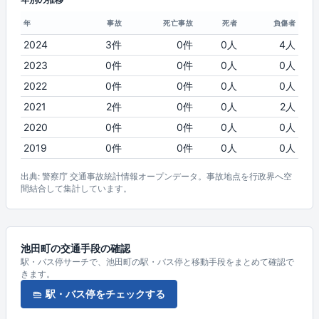
年
事故
死亡事故
死者
負傷者
2024
3件
0件
0人
4人
2023
0件
0件
0人
0人
2022
0件
0件
0人
0人
2021
2件
0件
0人
2人
2020
0件
0件
0人
0人
2019
0件
0件
0人
0人
出典: 警察庁 交通事故統計情報オープンデータ。事故地点を行政界へ空
間結合して集計しています。
池田町の交通手段の確認
駅・バス停サーチで、池田町の駅・バス停と移動手段をまとめて確認で
きます。
駅・バス停をチェックする