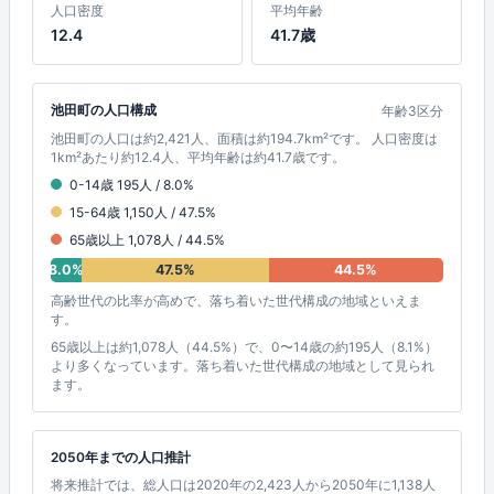
人口密度
平均年齢
12.4
41.7歳
池田町の人口構成
年齢3区分
池田町の人口は約2,421人、面積は約194.7km²です。 人口密度は
1km²あたり約12.4人、平均年齢は約41.7歳です。
0-14歳 195人 / 8.0%
15-64歳 1,150人 / 47.5%
65歳以上 1,078人 / 44.5%
8.0%
47.5%
44.5%
高齢世代の比率が高めで、落ち着いた世代構成の地域といえま
す。
65歳以上は約1,078人（44.5%）で、0〜14歳の約195人（8.1%）
より多くなっています。落ち着いた世代構成の地域として見られ
ます。
2050年までの人口推計
将来推計では、総人口は2020年の2,423人から2050年に1,138人