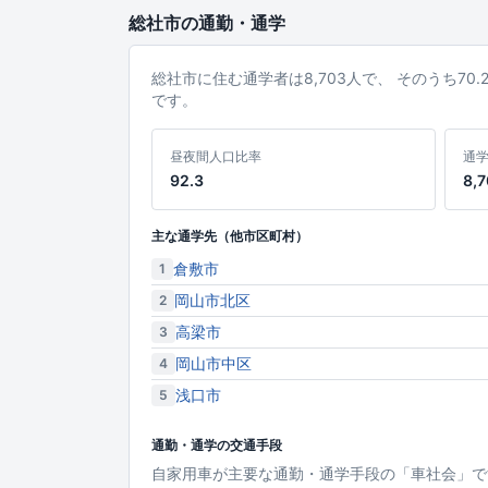
総社市の通勤・通学
総社市に住む通学者は8,703人で、 そのうち7
です。
昼夜間人口比率
通
92.3
8,
主な通学先（他市区町村）
倉敷市
1
岡山市北区
2
高梁市
3
岡山市中区
4
浅口市
5
通勤・通学の交通手段
自家用車が主要な通勤・通学手段の「車社会」で