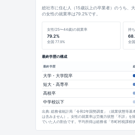
総社市に住む人（15歳以上の卒業者）のうち、
の女性の就業率は79.2%です。
女性(25〜44歳)の就業率
持
79.2%
68
全国 77.9%
全国 
最終学歴の構成
最終学歴
大学・大学院卒
短大・高専卒
高校卒
中学校以下
出典: 総務省統計局「令和2年国勢調査」（就業状態等
は含みません）。女性の就業率は労働力状態「不詳」を除
でいた人の割合です。平均所得は総務省「市町村税課税