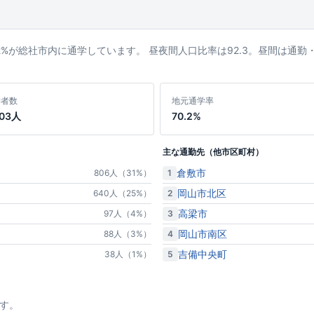
0.2%が総社市内に通学しています。 昼夜間人口比率は92.3。昼間は
学者数
地元通学率
703人
70.2%
主な通勤先（他市区町村）
倉敷市
1
806人（31%）
岡山市北区
2
640人（25%）
高梁市
3
97人（4%）
岡山市南区
4
88人（3%）
吉備中央町
5
38人（1%）
す。