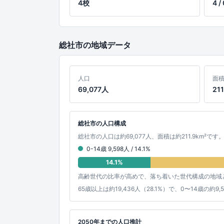
4校
4 / 
総社市の地域データ
人口
面
69,077人
211
総社市の人口構成
総社市の人口は約69,077人、面積は約211.9km²です
0-14歳 9,598人 / 14.1%
14.1%
高齢世代の比率が高めで、落ち着いた世代構成の地域
65歳以上は約19,436人（28.1%）で、0〜14歳
2050年までの人口推計