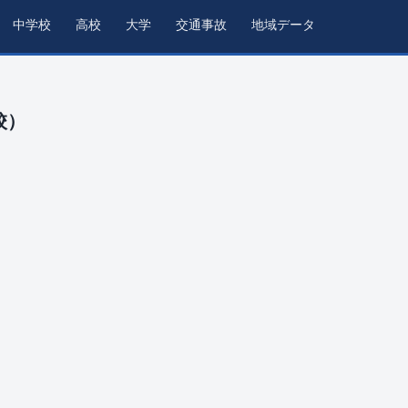
中学校
高校
大学
交通事故
地域データ
校）