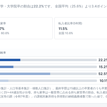
大学・大学院卒の割合は
22.2%
です。 全国平均（25.6%）より3.4ポ
ち家率
転入者比率(5年間)
.7%
11.5%
60.6%
全国 10.6%
総社市
22.2
15.2
52.5
10.1
基本集計・人口等基本集計・移動人口集計）。最終学歴は15歳以上の卒業者のうち卒
く25〜44歳女性が分母。持ち家率は一般世帯に占める持ち家世帯の割合。転入者
状況等の調（令和7年度）」の課税対象所得を所得割の納税義務者数で割った値で、