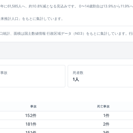
年に61,585人へ、約10.8%減となる見込みです。 0〜14歳割合は13.9%から11.9
将来推計人口」をもとに集計しています。
ッシュ人口統計、面積は国土数値情報 行政区域データ（N03）をもとに集計しています
亡事故
死者数
1人
事故
死亡事故
152件
1件
181件
2件
151件
3件