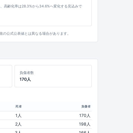
%へ、高齢化率は28.3%から34.6%へ変化する見込みで
。行政の公式公表値とは異なる場合があります。
負傷者数
170人
死者
負傷者
1人
170人
2人
198人
3人
166人