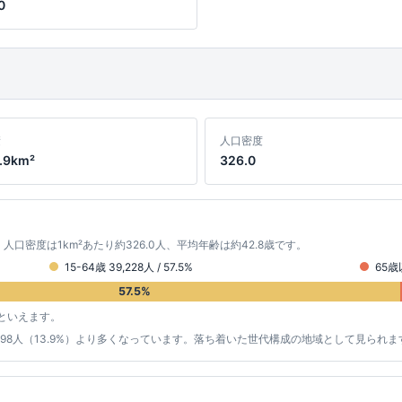
0
積
人口密度
.9km²
326.0
。 人口密度は1km²あたり約326.0人、平均年齢は約42.8歳です。
15-64歳 39,228人 / 57.5%
65歳以
57.5%
といえます。
の約9,598人（13.9%）より多くなっています。落ち着いた世代構成の地域として見られま