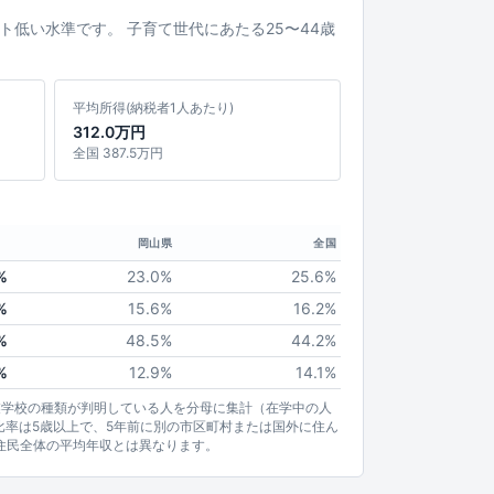
イント低い水準です。 子育て世代にあたる25〜44歳
平均所得(納税者1人あたり)
312.0万円
全国 387.5万円
岡山県
全国
%
23.0%
25.6%
%
15.6%
16.2%
%
48.5%
44.2%
%
12.9%
14.1%
業学校の種類が判明している人を分母に集計（在学中の人
比率は5歳以上で、5年前に別の市区町村または国外に住ん
住民全体の平均年収とは異なります。