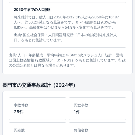
2050年までの人口推計
将来推計では、総人口は2020年の32,519人から2050年に16,197
人へ、約50.2%減となる見込みです。 0〜14歳割合は9.3%から
6.8%へ、高齢化率は44.1%から54.9%へ変化する見込みです。
出典: 国立社会保障・人口問題研究所「日本の地域別将来推計人
口」をもとに集計しています。
出典: 人口・年齢構成・平均年齢は e-Stat 6次メッシュ人口統計、面積
は国土数値情報 行政区域データ（N03）をもとに集計しています。行政
の公式公表値とは異なる場合があります。
長門市の交通事故統計（2024年）
事故件数
死亡事故
25件
1件
死者数
負傷者数