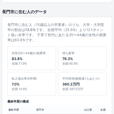
長門市に住む人のデータ
長門市に住む人（15歳以上の卒業者）のうち、大学・大学院
卒の割合は
13.5%
です。 全国平均（25.6%）より12.1ポイン
ト低い水準です。 子育て世代にあたる25〜44歳の女性の就業
率は83.8%です。
女性(25〜44歳)の就業率
持ち家率
83.8%
76.3%
全国 77.9%
全国 60.6%
転入者比率(5年間)
平均所得(納税者1人あたり)
7.0%
360.2万円
全国 10.6%
全国 387.5万円
最終学歴の構成
最終学歴
長門市
山口県
全国