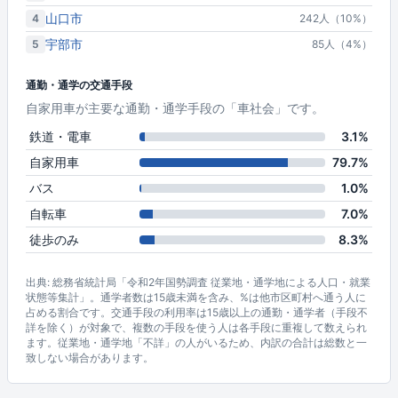
山口市
4
242人（10%）
宇部市
5
85人（4%）
通勤・通学の交通手段
自家用車が主要な通勤・通学手段の「車社会」です。
鉄道・電車
3.1%
自家用車
79.7%
バス
1.0%
自転車
7.0%
徒歩のみ
8.3%
出典: 総務省統計局「令和2年国勢調査 従業地・通学地による人口・就業
状態等集計」。通学者数は15歳未満を含み、%は他市区町村へ通う人に
占める割合です。交通手段の利用率は15歳以上の通勤・通学者（手段不
詳を除く）が対象で、複数の手段を使う人は各手段に重複して数えられ
ます。従業地・通学地「不詳」の人がいるため、内訳の合計は総数と一
致しない場合があります。