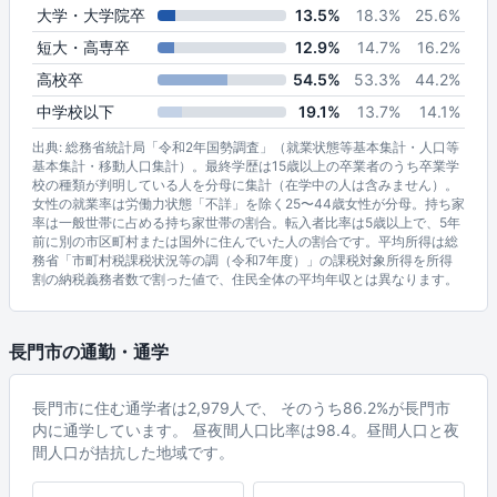
大学・大学院卒
13.5%
18.3%
25.6%
短大・高専卒
12.9%
14.7%
16.2%
高校卒
54.5%
53.3%
44.2%
中学校以下
19.1%
13.7%
14.1%
出典: 総務省統計局「令和2年国勢調査」（就業状態等基本集計・人口等
基本集計・移動人口集計）。最終学歴は15歳以上の卒業者のうち卒業学
校の種類が判明している人を分母に集計（在学中の人は含みません）。
女性の就業率は労働力状態「不詳」を除く25〜44歳女性が分母。持ち家
率は一般世帯に占める持ち家世帯の割合。転入者比率は5歳以上で、5年
前に別の市区町村または国外に住んでいた人の割合です。平均所得は総
務省「市町村税課税状況等の調（令和7年度）」の課税対象所得を所得
割の納税義務者数で割った値で、住民全体の平均年収とは異なります。
長門市の通勤・通学
長門市に住む通学者は2,979人で、 そのうち86.2%が長門市
内に通学しています。 昼夜間人口比率は98.4。昼間人口と夜
間人口が拮抗した地域です。