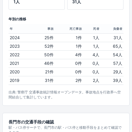
1人
31人
年別の推移
年
事故
死亡事故
死者
負傷者
2024
25件
1件
1人
31人
2023
52件
1件
1人
65人
2022
50件
4件
4人
54人
2021
46件
0件
0人
57人
2020
21件
0件
0人
29人
2019
31件
2件
2人
39人
出典: 警察庁 交通事故統計情報オープンデータ。事故地点を行政界へ空
間結合して集計しています。
長門市の交通手段の確認
駅・バス停サーチで、長門市の駅・バス停と移動手段をまとめて確認で