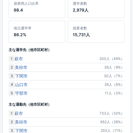
昼夜間人口比率
通学者数
98.4
2,979人
地元通学率
就業者数
86.2%
15,731人
主な通学先（他市区町村）
萩市
1
200人（49%）
美祢市
2
36人（9%）
下関市
3
30人（7%）
山口市
4
26人（6%）
宇部市
5
11人（3%）
主な通勤先（他市区町村）
萩市
1
733人（32%）
美祢市
2
652人（28%）
下関市
3
253人（11%）