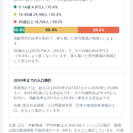
0-14歳 4,972人 / 10.4%
15-64歳 24,186人 / 50.4%
65歳以上 18,794人 / 39.2%
10.4%
50.4%
39.2%
高齢世代の比率が高めで、落ち着いた世代構成の地域といえま
す。
65歳以上は約18,794人（39.2%）で、0〜14歳の約4,972人
（10.4%）より多くなっています。落ち着いた世代構成の地域と
して見られます。
2050年までの人口推計
将来推計では、総人口は2020年の47,937人から2050年に25,965
人へ、約45.8%減となる見込みです。 0〜14歳割合は10.4%から
8.0%へ、高齢化率は39.1%から50.8%へ変化する見込みです。
出典: 国立社会保障・人口問題研究所「日本の地域別将来推計人
口」をもとに集計しています。
出典: 人口・年齢構成・平均年齢は e-Stat 6次メッシュ人口統計、面積
は国土数値情報 行政区域データ（N03）をもとに集計しています。行政