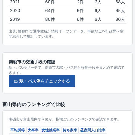
2021
60件
2件
2人
68人
2020
64件
6件
6人
65人
2019
80件
6件
6人
86人
出典: 警察庁 交通事故統計情報オープンデータ。事故地点を行政界へ空
間結合して集計しています。
南砺市の交通手段の確認
駅・バス停サーチで、南砺市の駅・バス停と移動手段をまとめて確認で
きます。
駅・バス停をチェックする
富山県内のランキングで比較
南砺市が富山県内で何位か、指標ごとのランキングで確認できます。
平均所得
大卒率
女性就業率
持ち家率
昼夜間人口比率