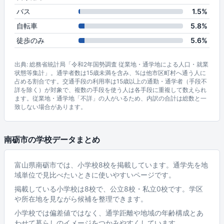
バス
1.5%
自転車
5.8%
徒歩のみ
5.6%
出典: 総務省統計局「令和2年国勢調査 従業地・通学地による人口・就業
状態等集計」。通学者数は15歳未満を含み、%は他市区町村へ通う人に
占める割合です。交通手段の利用率は15歳以上の通勤・通学者（手段不
詳を除く）が対象で、複数の手段を使う人は各手段に重複して数えられ
ます。従業地・通学地「不詳」の人がいるため、内訳の合計は総数と一
致しない場合があります。
南砺市の学校データまとめ
富山県南砺市では、小学校8校を掲載しています。通学先を地
域単位で見比べたいときに使いやすいページです。
掲載している小学校は8校で、公立8校・私立0校です。学区
や所在地を見ながら候補を整理できます。
小学校では偏差値ではなく、通学距離や地域の年齢構成とあ
わせて暮らしのイメージをつかみやすくしています。