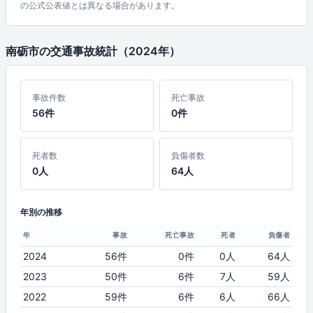
の公式公表値とは異なる場合があります。
南砺市の交通事故統計（2024年）
事故件数
死亡事故
56件
0件
死者数
負傷者数
0人
64人
年別の推移
年
事故
死亡事故
死者
負傷者
2024
56件
0件
0人
64人
2023
50件
6件
7人
59人
2022
59件
6件
6人
66人