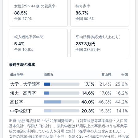
女性(25〜44歳)の就業率
持ち家率
88.5%
86.7%
全国 77.9%
全国 60.6%
転入者比率(5年間)
平均所得(納税者1人あたり)
5.4%
287.3万円
全国 10.6%
全国 387.5万円
最終学歴の構成
最終学歴
南砺市
富山県
全国
大学・大学院卒
17.1%
21.4%
25.6%
短大・高専卒
14.6%
17.0%
16.2%
高校卒
48.0%
46.3%
44.2%
中学校以下
20.3%
15.3%
14.1%
出典: 総務省統計局「令和2年国勢調査」（就業状態等基本集計・人口等
基本集計・移動人口集計）。最終学歴は15歳以上の卒業者のうち卒業学
校の種類が判明している人を分母に集計（在学中の人は含みません）。
女性の就業率は労働力状態「不詳」を除く25〜44歳女性が分母。持ち家