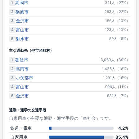
高岡市
1
321人（27%）
砺波市
2
263人（22%）
金沢市
3
156人（13%）
富山市
4
123人（10%）
射水市
5
59人（5%）
主な通勤先（他市区町村）
砺波市
1
3,060人（39%）
高岡市
2
1,435人（18%）
小矢部市
3
1,291人（16%）
富山市
4
909人（11%）
金沢市
5
531人（7%）
通勤・通学の交通手段
自家用車が主要な通勤・通学手段の「車社会」です。
鉄道・電車
4.2%
自家用車
85.4%