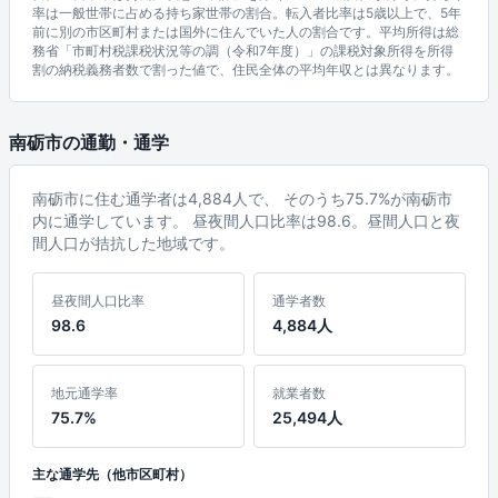
率は一般世帯に占める持ち家世帯の割合。転入者比率は5歳以上で、5年
前に別の市区町村または国外に住んでいた人の割合です。平均所得は総
務省「市町村税課税状況等の調（令和7年度）」の課税対象所得を所得
割の納税義務者数で割った値で、住民全体の平均年収とは異なります。
南砺市の通勤・通学
南砺市に住む通学者は4,884人で、 そのうち75.7%が南砺市
内に通学しています。 昼夜間人口比率は98.6。昼間人口と夜
間人口が拮抗した地域です。
昼夜間人口比率
通学者数
98.6
4,884人
地元通学率
就業者数
75.7%
25,494人
主な通学先（他市区町村）