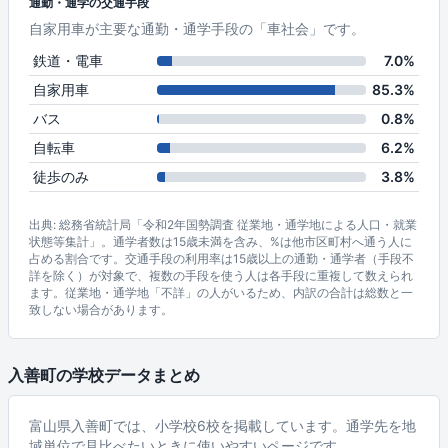
通勤・通学の交通手段
自家用車が主要な通勤・通学手段の「車社会」です。
鉄道・電車
7.0%
自家用車
85.3%
バス
0.8%
自転車
6.2%
徒歩のみ
3.8%
出典: 総務省統計局「令和2年国勢調査 従業地・通学地による人口・就業
状態等集計」。通学者数は15歳未満を含み、%は他市区町村へ通う人に
占める割合です。交通手段の利用率は15歳以上の通勤・通学者（手段不
詳を除く）が対象で、複数の手段を使う人は各手段に重複して数えられ
ます。従業地・通学地「不詳」の人がいるため、内訳の合計は総数と一
致しない場合があります。
入善町の学校データまとめ
富山県入善町では、小学校6校を掲載しています。通学先を地
域単位で見比べたいときに使いやすいページです。