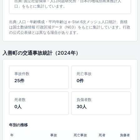
出典: 国立社会保障・人口問題研究所「日本の地域別将来推計人
口」をもとに集計しています。
出典: 人口・年齢構成・平均年齢は e-Stat 6次メッシュ人口統計、面積
は国土数値情報 行政区域データ（N03）をもとに集計しています。行政
の公式公表値とは異なる場合があります。
入善町の交通事故統計（2024年）
事故件数
死亡事故
25件
0件
死者数
負傷者数
0人
30人
年別の推移
年
事故
死亡事故
死者
負傷者