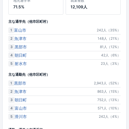
地元通学率
就業者数
71.5%
12,109人
主な通学先（他市区町村）
富山市
1
242人（35%）
魚津市
2
148人（21%）
黒部市
3
81人（12%）
朝日町
4
42人（6%）
射水市
5
23人（3%）
主な通勤先（他市区町村）
黒部市
1
2,943人（52%）
魚津市
2
863人（15%）
朝日町
3
752人（13%）
富山市
4
571人（10%）
滑川市
5
242人（4%）