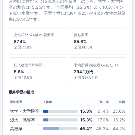
入善町に住む人（15歳以上の卒業者）のうち、大学・大学院
卒の割合は
15.3%
です。 全国平均（25.6%）より10.3ポイン
ト低い水準です。 子育て世代にあたる25〜44歳の女性の就業
率は87.4%です。
女性(25〜44歳)の就業率
持ち家率
87.4%
85.8%
全国 77.9%
全国 60.6%
転入者比率(5年間)
平均所得(納税者1人あたり)
5.6%
294.1万円
全国 10.6%
全国 387.5万円
最終学歴の構成
最終学歴
入善町
富山県
全国
大学・大学院卒
15.3%
21.4%
25.6%
短大・高専卒
15.3%
17.0%
16.2%
高校卒
46.4%
46.3%
44.2%