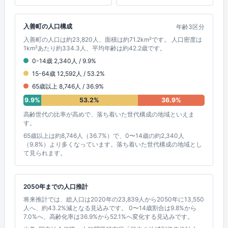
入善町の人口構成
年齢3区分
入善町の人口は約23,820人、面積は約71.2km²です。 人口密度は
1km²あたり約334.3人、平均年齢は約42.2歳です。
0-14歳 2,340人 / 9.9%
15-64歳 12,592人 / 53.2%
65歳以上 8,746人 / 36.9%
9.9%
53.2%
36.9%
高齢世代の比率が高めで、落ち着いた世代構成の地域といえま
す。
65歳以上は約8,746人（36.7%）で、0〜14歳の約2,340人
（9.8%）より多くなっています。落ち着いた世代構成の地域とし
て見られます。
2050年までの人口推計
将来推計では、総人口は2020年の23,839人から2050年に13,550
人へ、約43.2%減となる見込みです。 0〜14歳割合は9.8%から
7.0%へ、高齢化率は36.9%から52.1%へ変化する見込みです。