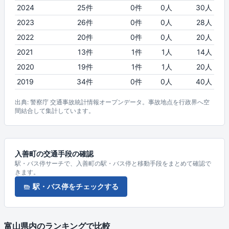
2024
25件
0件
0人
30人
2023
26件
0件
0人
28人
2022
20件
0件
0人
20人
2021
13件
1件
1人
14人
2020
19件
1件
1人
20人
2019
34件
0件
0人
40人
出典: 警察庁 交通事故統計情報オープンデータ。事故地点を行政界へ空
間結合して集計しています。
入善町の交通手段の確認
駅・バス停サーチで、入善町の駅・バス停と移動手段をまとめて確認で
きます。
駅・バス停をチェックする
富山県内のランキングで比較