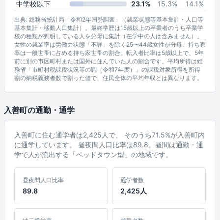
中学校以下
23.1%
15.3%
14.1%
出典: 総務省統計局「令和2年国勢調査」（就業状態等基本集計・人口等
基本集計・移動人口集計）。最終学歴は15歳以上の卒業者のうち卒業学
校の種類が判明している人を分母に集計（在学中の人は含みません）。
女性の就業率は労働力状態「不詳」を除く25〜44歳女性が分母。持ち家
率は一般世帯に占める持ち家世帯の割合。転入者比率は5歳以上で、5年
前に別の市区町村または国外に住んでいた人の割合です。平均所得は総
務省「市町村税課税状況等の調（令和7年度）」の課税対象所得を所得
割の納税義務者数で割った値で、住民全体の平均年収とは異なります。
入善町の通勤・通学
入善町に住む通学者は2,425人で、 そのうち71.5%が入善町内
に通学しています。 昼夜間人口比率は89.8。昼間は通勤・通
学で人が流出する「ベッドタウン型」の地域です。
昼夜間人口比率
通学者数
89.8
2,425人