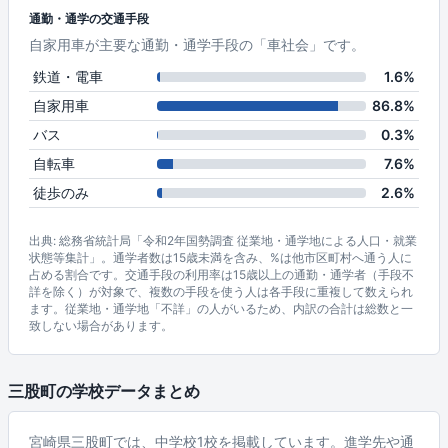
通勤・通学の交通手段
自家用車が主要な通勤・通学手段の「車社会」です。
鉄道・電車
1.6%
自家用車
86.8%
バス
0.3%
自転車
7.6%
徒歩のみ
2.6%
出典: 総務省統計局「令和2年国勢調査 従業地・通学地による人口・就業
状態等集計」。通学者数は15歳未満を含み、%は他市区町村へ通う人に
占める割合です。交通手段の利用率は15歳以上の通勤・通学者（手段不
詳を除く）が対象で、複数の手段を使う人は各手段に重複して数えられ
ます。従業地・通学地「不詳」の人がいるため、内訳の合計は総数と一
致しない場合があります。
三股町の学校データまとめ
宮崎県三股町では、中学校1校を掲載しています。進学先や通