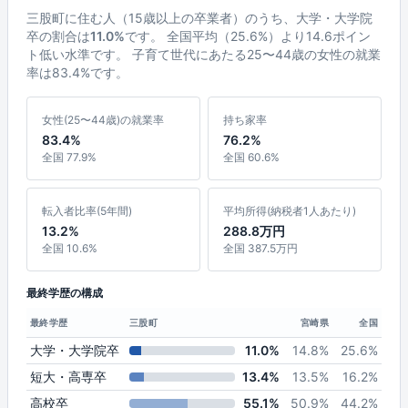
三股町に住む人（15歳以上の卒業者）のうち、大学・大学院
卒の割合は
11.0%
です。 全国平均（25.6%）より14.6ポイン
ト低い水準です。 子育て世代にあたる25〜44歳の女性の就業
率は83.4%です。
女性(25〜44歳)の就業率
持ち家率
83.4%
76.2%
全国 77.9%
全国 60.6%
転入者比率(5年間)
平均所得(納税者1人あたり)
13.2%
288.8万円
全国 10.6%
全国 387.5万円
最終学歴の構成
最終学歴
三股町
宮崎県
全国
大学・大学院卒
11.0%
14.8%
25.6%
短大・高専卒
13.4%
13.5%
16.2%
高校卒
55.1%
50.9%
44.2%