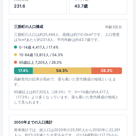
231.6
43.7歳
三股町の人口構成
年齢3区分
三股町の人口は約25,484人、面積は約110.0km²です。 人口密度
は1km²あたり約231.6人、平均年齢は約43.7歳です。
0-14歳 4,417人 / 17.4%
15-64歳 13,813人 / 54.3%
65歳以上 7,205人 / 28.3%
17.4%
54.3%
28.3%
高齢世代の比率が高めで、落ち着いた世代構成の地域といえま
す。
65歳以上は約7,205人（28.3%）で、0〜14歳の約4,417人
（17.3%）より多くなっています。落ち着いた世代構成の地域と
して見られます。
2050年までの人口推計
将来推計では、総人口は2020年の25,591人から2050年に22,261
人へ、約13.0%減となる見込みです。 0〜14歳割合は17.2%から