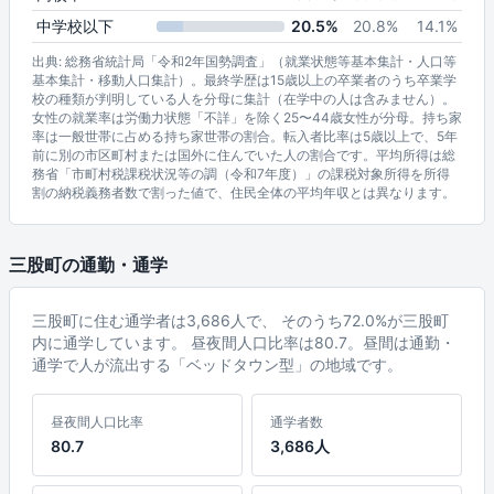
中学校以下
20.5%
20.8%
14.1%
出典: 総務省統計局「令和2年国勢調査」（就業状態等基本集計・人口等
基本集計・移動人口集計）。最終学歴は15歳以上の卒業者のうち卒業学
校の種類が判明している人を分母に集計（在学中の人は含みません）。
女性の就業率は労働力状態「不詳」を除く25〜44歳女性が分母。持ち家
率は一般世帯に占める持ち家世帯の割合。転入者比率は5歳以上で、5年
前に別の市区町村または国外に住んでいた人の割合です。平均所得は総
務省「市町村税課税状況等の調（令和7年度）」の課税対象所得を所得
割の納税義務者数で割った値で、住民全体の平均年収とは異なります。
三股町の通勤・通学
三股町に住む通学者は3,686人で、 そのうち72.0%が三股町
内に通学しています。 昼夜間人口比率は80.7。昼間は通勤・
通学で人が流出する「ベッドタウン型」の地域です。
昼夜間人口比率
通学者数
80.7
3,686人