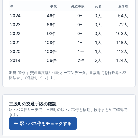
年
事故
死亡事故
死者
負傷者
2024
46件
0件
0人
54人
2023
66件
0件
0人
72人
2022
92件
0件
0人
103人
2021
108件
1件
1人
118人
2020
100件
1件
1人
112人
2019
106件
2件
2人
124人
出典: 警察庁 交通事故統計情報オープンデータ。事故地点を行政界へ空
間結合して集計しています。
三股町の交通手段の確認
駅・バス停サーチで、三股町の駅・バス停と移動手段をまとめて確認で
きます。
駅・バス停をチェックする