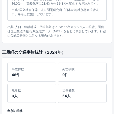
16.0%へ、高齢化率は28.4%から36.3%へ変化する見込みです。
出典: 国立社会保障・人口問題研究所「日本の地域別将来推計人
口」をもとに集計しています。
出典: 人口・年齢構成・平均年齢は e-Stat 6次メッシュ人口統計、面積
は国土数値情報 行政区域データ（N03）をもとに集計しています。行政
の公式公表値とは異なる場合があります。
三股町の交通事故統計（2024年）
事故件数
死亡事故
46件
0件
死者数
負傷者数
0人
54人
年別の推移