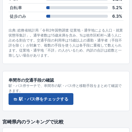
自転車
5.2%
徒歩のみ
6.3%
出典: 総務省統計局「令和2年国勢調査 従業地・通学地による人口・就業
状態等集計」。通学者数は15歳未満を含み、%は他市区町村へ通う人に
占める割合です。交通手段の利用率は15歳以上の通勤・通学者（手段不
詳を除く）が対象で、複数の手段を使う人は各手段に重複して数えられ
ます。従業地・通学地「不詳」の人がいるため、内訳の合計は総数と一
致しない場合があります。
串間市の交通手段の確認
駅・バス停サーチで、串間市の駅・バス停と移動手段をまとめて確認で
きます。
駅・バス停をチェックする
宮崎県内のランキングで比較