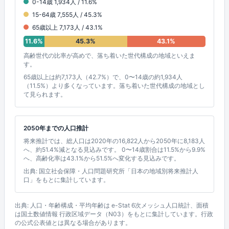
0-14歳 1,934人 / 11.6%
15-64歳 7,555人 / 45.3%
65歳以上 7,173人 / 43.1%
11.6%
45.3%
43.1%
高齢世代の比率が高めで、落ち着いた世代構成の地域といえま
す。
65歳以上は約7,173人（42.7%）で、0〜14歳の約1,934人
（11.5%）より多くなっています。落ち着いた世代構成の地域とし
て見られます。
2050年までの人口推計
将来推計では、総人口は2020年の16,822人から2050年に8,183人
へ、約51.4%減となる見込みです。 0〜14歳割合は11.5%から9.9%
へ、高齢化率は43.1%から51.5%へ変化する見込みです。
出典: 国立社会保障・人口問題研究所「日本の地域別将来推計人
口」をもとに集計しています。
出典: 人口・年齢構成・平均年齢は e-Stat 6次メッシュ人口統計、面積
は国土数値情報 行政区域データ（N03）をもとに集計しています。行政
の公式公表値とは異なる場合があります。