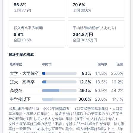
86.8%
79.6%
全国 77.9%
全国 60.6%
転入者比率(5年間)
平均所得(納税者1人あたり)
6.9%
264.8万円
全国 10.6%
全国 387.5万円
最終学歴の構成
最終学歴
串間市
宮崎県
全国
大学・大学院卒
8.1%
14.8%
25.6%
短大・高専卒
12.3%
13.5%
16.2%
高校卒
49.1%
50.9%
44.2%
中学校以下
30.6%
20.8%
14.1%
出典: 総務省統計局「令和2年国勢調査」（就業状態等基本集計・人口等
基本集計・移動人口集計）。最終学歴は15歳以上の卒業者のうち卒業学
校の種類が判明している人を分母に集計（在学中の人は含みません）。
女性の就業率は労働力状態「不詳」を除く25〜44歳女性が分母。持ち家
率は一般世帯に占める持ち家世帯の割合。転入者比率は5歳以上で、5年