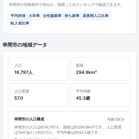
串間市が宮崎県内で何位か、指標ごとのランキングで確認できます。
平均所得
大卒率
女性就業率
持ち家率
昼夜間人口比率
転入者比率
串間市の地域データ
人口
面積
16,797人
294.9km²
人口密度
平均年齢
57.0
45.3歳
串間市の人口構成
年齢3区分
串間市の人口は約16,797人、面積は約294.9km²です。 人口密度
は1km²あたり約57.0人、平均年齢は約45.3歳です。