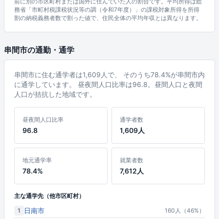
前に別の市区町村または国外に住んでいた人の割合です。平均所得は総
務省「市町村税課税状況等の調（令和7年度）」の課税対象所得を所得
割の納税義務者数で割った値で、住民全体の平均年収とは異なります。
串間市の通勤・通学
串間市に住む通学者は1,609人で、 そのうち78.4%が串間市内
に通学しています。 昼夜間人口比率は96.8。昼間人口と夜間
人口が拮抗した地域です。
昼夜間人口比率
通学者数
96.8
1,609人
地元通学率
就業者数
78.4%
7,612人
主な通学先（他市区町村）
日南市
1
160人（46%）