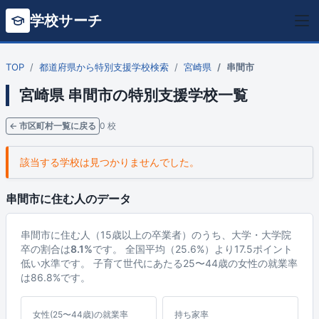
学校サーチ
TOP
都道府県から特別支援学校検索
宮崎県
串間市
宮崎県 串間市の特別支援学校一覧
← 市区町村一覧に戻る
0 校
該当する学校は見つかりませんでした。
串間市に住む人のデータ
串間市に住む人（15歳以上の卒業者）のうち、大学・大学院
卒の割合は
8.1%
です。 全国平均（25.6%）より17.5ポイント
低い水準です。 子育て世代にあたる25〜44歳の女性の就業率
は86.8%です。
女性(25〜44歳)の就業率
持ち家率