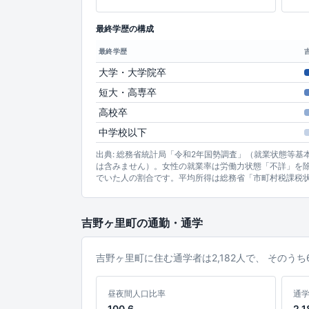
最終学歴の構成
最終学歴
大学・大学院卒
短大・高専卒
高校卒
中学校以下
出典: 総務省統計局「令和2年国勢調査」（就業状態等
は含みません）。女性の就業率は労働力状態「不詳」を除
でいた人の割合です。平均所得は総務省「市町村税課税
吉野ヶ里町の通勤・通学
吉野ヶ里町に住む通学者は2,182人で、 そのう
昼夜間人口比率
通
100.6
2,