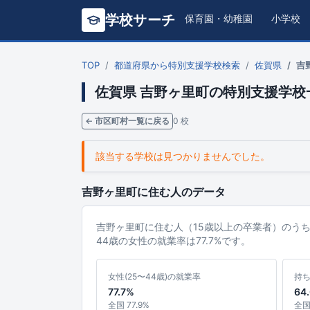
学校サーチ
保育園・幼稚園
小学校
TOP
都道府県から特別支援学校検索
佐賀県
吉
佐賀県 吉野ヶ里町の特別支援学校
← 市区町村一覧に戻る
0 校
該当する学校は見つかりませんでした。
吉野ヶ里町に住む人のデータ
吉野ヶ里町に住む人（15歳以上の卒業者）のう
44歳の女性の就業率は77.7%です。
女性(25〜44歳)の就業率
持
77.7%
64
全国 77.9%
全国 