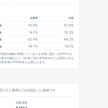
佐賀県
全国
%
16.9%
25.6%
%
14.1%
16.2%
%
52.4%
44.2%
%
16.7%
14.1%
業学校の種類が判明している人を分母に集計（在学中の人
比率は5歳以上で、5年前に別の市区町村または国外に住ん
住民全体の平均年収とは異なります。
。昼間人口と夜間人口が拮抗した地域です。
就業者数
8,103人