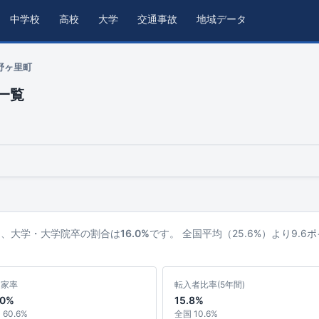
中学校
高校
大学
交通事故
地域データ
野ヶ里町
一覧
ち、大学・大学院卒の割合は
16.0%
です。 全国平均（25.6%）より9.
ち家率
転入者比率(5年間)
.0%
15.8%
60.6%
全国 10.6%