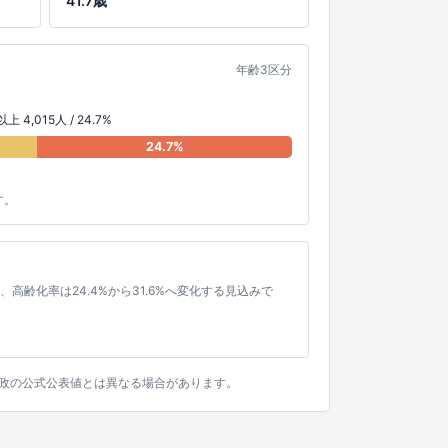
41.7歳
年齢3区分
上 4,015人 / 24.7%
24.7%
す。
%へ、高齢化率は24.4%から31.6%へ変化する見込みで
。行政の公式公表値とは異なる場合があります。