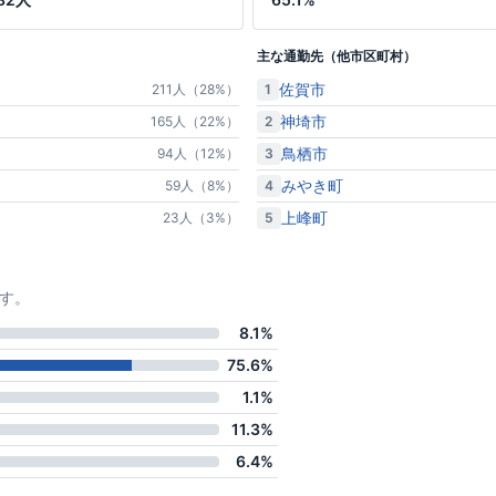
主な通勤先（他市区町村）
佐賀市
1
211人（28%）
神埼市
2
165人（22%）
鳥栖市
3
94人（12%）
みやき町
4
59人（8%）
上峰町
5
23人（3%）
す。
8.1%
75.6%
1.1%
11.3%
6.4%