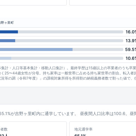
吉野ヶ里町
16.0
13.9
59.5
10.6
基本集計・人口等基本集計・移動人口集計）。最終学歴は15歳以上の卒業者のうち卒
く25〜44歳女性が分母。持ち家率は一般世帯に占める持ち家世帯の割合。転入者
状況等の調（令和7年度）」の課税対象所得を所得割の納税義務者数で割った値で、
ち65.1%が吉野ヶ里町内に通学しています。 昼夜間人口比率は100.6
学者数
地元通学率
182人
65.1%