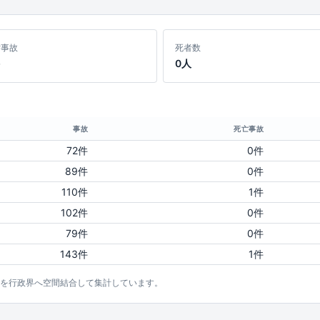
亡事故
死者数
0人
事故
死亡事故
72件
0件
89件
0件
110件
1件
102件
0件
79件
0件
143件
1件
点を行政界へ空間結合して集計しています。