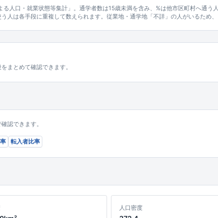
による人口・就業状態等集計」。通学者数は15歳未満を含み、%は他市区町村へ通う
使う人は各手段に重複して数えられます。従業地・通学地「不詳」の人がいるため、
段をまとめて確認できます。
で確認できます。
率
転入者比率
積
人口密度