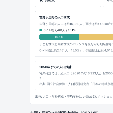
16,380人
44
吉野ヶ里町の人口構成
吉野ヶ里町の人口は約16,380人、面積は約44.0km²
0-14歳 2,461人 / 15.1%
15.1%
子ども世代と高齢世代のバランスを見ながら地域像を
0〜14歳は約2,461人（15.0%）、65歳以上は約
2050年までの人口推計
将来推計では、総人口は2020年の16,323人から2050
す。
出典: 国立社会保障・人口問題研究所「日本の地域別
出典: 人口・年齢構成・平均年齢は e-Stat 6次メ
吉野ヶ里町の交通事故統計（2024年）