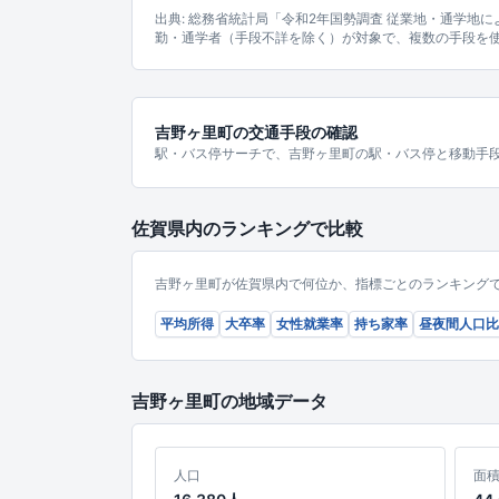
出典: 総務省統計局「令和2年国勢調査 従業地・通学地
勤・通学者（手段不詳を除く）が対象で、複数の手段を
吉野ヶ里町の交通手段の確認
駅・バス停サーチで、吉野ヶ里町の駅・バス停と移動手
佐賀県内のランキングで比較
吉野ヶ里町が佐賀県内で何位か、指標ごとのランキング
平均所得
大卒率
女性就業率
持ち家率
昼夜間人口比
吉野ヶ里町の地域データ
人口
面