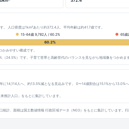
.0km²
372.4
です。 人口密度は1km²あたり約372.4人、平均年齢は約41.7歳です。
15-64歳 9,782人 / 60.2%
65歳以
60.2%
つかみやすい構成です。
4,015人（24.5%）です。子育て世帯と高齢世代のバランスを見ながら地域像をつかめま
年に14,114人へ、約13.5%減となる見込みです。 0〜14歳割合は15.1%から13.0
将来推計人口」をもとに集計しています。
ッシュ人口統計、面積は国土数値情報 行政区域データ（N03）をもとに集計しています