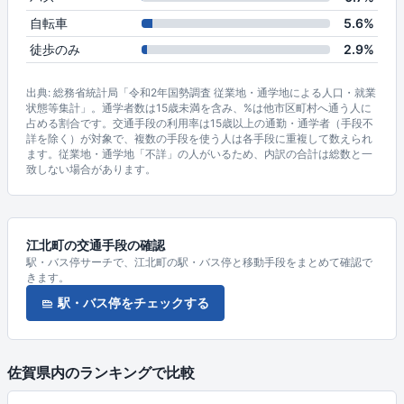
自転車
5.6%
徒歩のみ
2.9%
出典: 総務省統計局「令和2年国勢調査 従業地・通学地による人口・就業
状態等集計」。通学者数は15歳未満を含み、%は他市区町村へ通う人に
占める割合です。交通手段の利用率は15歳以上の通勤・通学者（手段不
詳を除く）が対象で、複数の手段を使う人は各手段に重複して数えられ
ます。従業地・通学地「不詳」の人がいるため、内訳の合計は総数と一
致しない場合があります。
江北町の交通手段の確認
駅・バス停サーチで、江北町の駅・バス停と移動手段をまとめて確認で
きます。
駅・バス停をチェックする
佐賀県内のランキングで比較