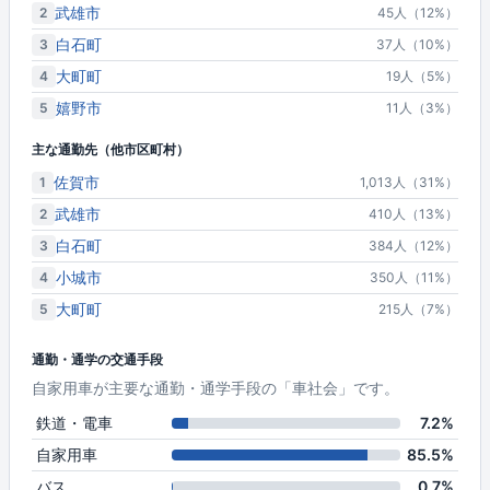
武雄市
2
45人（12%）
白石町
3
37人（10%）
大町町
4
19人（5%）
嬉野市
5
11人（3%）
主な通勤先（他市区町村）
佐賀市
1
1,013人（31%）
武雄市
2
410人（13%）
白石町
3
384人（12%）
小城市
4
350人（11%）
大町町
5
215人（7%）
通勤・通学の交通手段
自家用車が主要な通勤・通学手段の「車社会」です。
鉄道・電車
7.2%
自家用車
85.5%
バス
0.7%