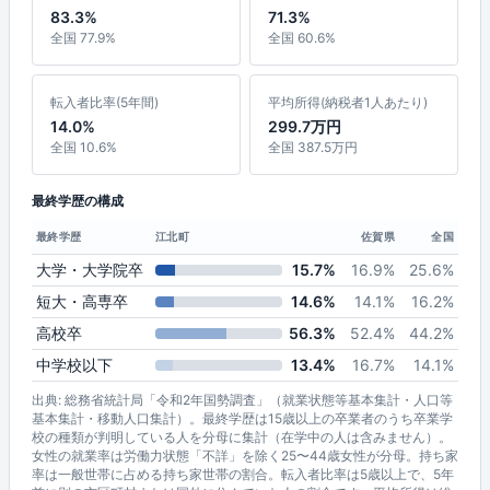
83.3%
71.3%
全国 77.9%
全国 60.6%
転入者比率(5年間)
平均所得(納税者1人あたり)
14.0%
299.7万円
全国 10.6%
全国 387.5万円
最終学歴の構成
最終学歴
江北町
佐賀県
全国
大学・大学院卒
15.7%
16.9%
25.6%
短大・高専卒
14.6%
14.1%
16.2%
高校卒
56.3%
52.4%
44.2%
中学校以下
13.4%
16.7%
14.1%
出典: 総務省統計局「令和2年国勢調査」（就業状態等基本集計・人口等
基本集計・移動人口集計）。最終学歴は15歳以上の卒業者のうち卒業学
校の種類が判明している人を分母に集計（在学中の人は含みません）。
女性の就業率は労働力状態「不詳」を除く25〜44歳女性が分母。持ち家
率は一般世帯に占める持ち家世帯の割合。転入者比率は5歳以上で、5年