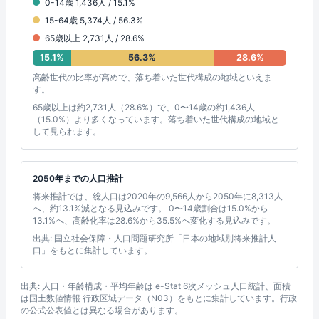
0-14歳 1,436人 / 15.1%
15-64歳 5,374人 / 56.3%
65歳以上 2,731人 / 28.6%
15.1%
56.3%
28.6%
高齢世代の比率が高めで、落ち着いた世代構成の地域といえま
す。
65歳以上は約2,731人（28.6%）で、0〜14歳の約1,436人
（15.0%）より多くなっています。落ち着いた世代構成の地域と
して見られます。
2050年までの人口推計
将来推計では、総人口は2020年の9,566人から2050年に8,313人
へ、約13.1%減となる見込みです。 0〜14歳割合は15.0%から
13.1%へ、高齢化率は28.6%から35.5%へ変化する見込みです。
出典: 国立社会保障・人口問題研究所「日本の地域別将来推計人
口」をもとに集計しています。
出典: 人口・年齢構成・平均年齢は e-Stat 6次メッシュ人口統計、面積
は国土数値情報 行政区域データ（N03）をもとに集計しています。行政
の公式公表値とは異なる場合があります。