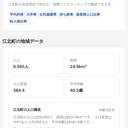
江北町が佐賀県内で何位か、指標ごとのランキングで確認できます。
平均所得
大卒率
女性就業率
持ち家率
昼夜間人口比率
転入者比率
江北町の地域データ
人口
面積
9,565人
24.9km²
人口密度
平均年齢
384.4
40.5歳
江北町の人口構成
年齢3区分
江北町の人口は約9,565人、面積は約24.9km²です。 人口密度は
1km²あたり約384.4人、平均年齢は約40.5歳です。