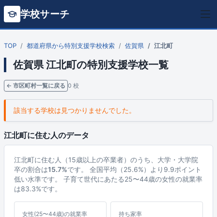
学校サーチ
TOP
都道府県から特別支援学校検索
佐賀県
江北町
佐賀県 江北町の特別支援学校一覧
← 市区町村一覧に戻る
0 校
該当する学校は見つかりませんでした。
江北町に住む人のデータ
江北町に住む人（15歳以上の卒業者）のうち、大学・大学院
卒の割合は
15.7%
です。 全国平均（25.6%）より9.9ポイント
低い水準です。 子育て世代にあたる25〜44歳の女性の就業率
は83.3%です。
女性(25〜44歳)の就業率
持ち家率