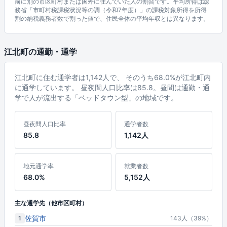
前に別の市区町村または国外に住んでいた人の割合です。平均所得は総
務省「市町村税課税状況等の調（令和7年度）」の課税対象所得を所得
割の納税義務者数で割った値で、住民全体の平均年収とは異なります。
江北町の通勤・通学
江北町に住む通学者は1,142人で、 そのうち68.0%が江北町内
に通学しています。 昼夜間人口比率は85.8。昼間は通勤・通
学で人が流出する「ベッドタウン型」の地域です。
昼夜間人口比率
通学者数
85.8
1,142人
地元通学率
就業者数
68.0%
5,152人
主な通学先（他市区町村）
佐賀市
1
143人（39%）