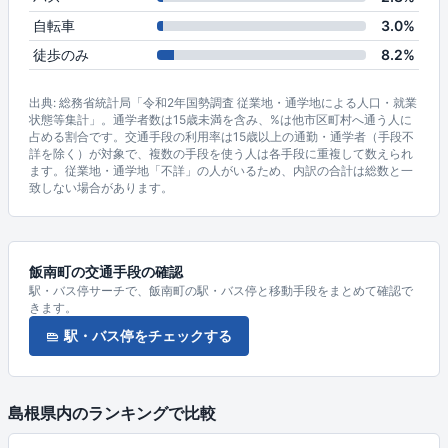
自転車
3.0%
徒歩のみ
8.2%
出典: 総務省統計局「令和2年国勢調査 従業地・通学地による人口・就業
状態等集計」。通学者数は15歳未満を含み、%は他市区町村へ通う人に
占める割合です。交通手段の利用率は15歳以上の通勤・通学者（手段不
詳を除く）が対象で、複数の手段を使う人は各手段に重複して数えられ
ます。従業地・通学地「不詳」の人がいるため、内訳の合計は総数と一
致しない場合があります。
飯南町の交通手段の確認
駅・バス停サーチで、飯南町の駅・バス停と移動手段をまとめて確認で
きます。
駅・バス停をチェックする
島根県内のランキングで比較