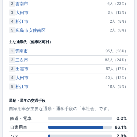
雲南市
2
6人（23%）
大田市
3
3人（12%）
松江市
4
2人（8%）
広島市安佐南区
5
2人（8%）
主な通勤先（他市区町村）
雲南市
1
95人（28%）
三次市
2
83人（24%）
出雲市
3
57人（17%）
大田市
4
40人（12%）
松江市
5
18人（5%）
通勤・通学の交通手段
自家用車が主要な通勤・通学手段の「車社会」です。
鉄道・電車
0.0%
自家用車
86.1%
バス
2.8%