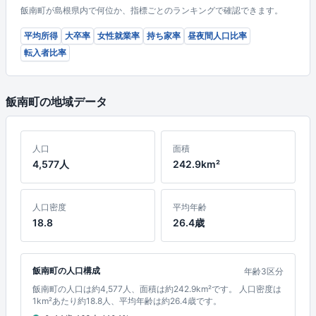
飯南町が島根県内で何位か、指標ごとのランキングで確認できます。
平均所得
大卒率
女性就業率
持ち家率
昼夜間人口比率
転入者比率
飯南町の地域データ
人口
面積
4,577人
242.9km²
人口密度
平均年齢
18.8
26.4歳
飯南町の人口構成
年齢3区分
飯南町の人口は約4,577人、面積は約242.9km²です。 人口密度は
1km²あたり約18.8人、平均年齢は約26.4歳です。