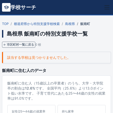
学校サーチ
TOP
都道府県から特別支援学校検索
島根県
飯南町
島根県 飯南町の特別支援学校一覧
← 市区町村一覧に戻る
0 校
該当する学校は見つかりませんでした。
飯南町に住む人のデータ
飯南町に住む人（15歳以上の卒業者）のうち、大学・大学院
卒の割合は
12.6%
です。 全国平均（25.6%）より13.0ポイン
ト低い水準です。 子育て世代にあたる25〜44歳の女性の就業
率は91.0%です。
女性(25〜44歳)の就業率
持ち家率