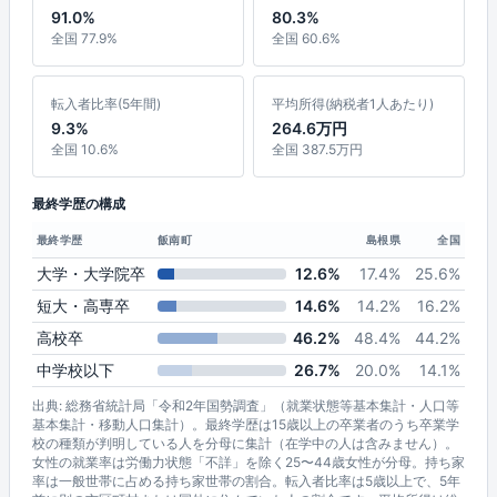
91.0%
80.3%
全国 77.9%
全国 60.6%
転入者比率(5年間)
平均所得(納税者1人あたり)
9.3%
264.6万円
全国 10.6%
全国 387.5万円
最終学歴の構成
最終学歴
飯南町
島根県
全国
大学・大学院卒
12.6%
17.4%
25.6%
短大・高専卒
14.6%
14.2%
16.2%
高校卒
46.2%
48.4%
44.2%
中学校以下
26.7%
20.0%
14.1%
出典: 総務省統計局「令和2年国勢調査」（就業状態等基本集計・人口等
基本集計・移動人口集計）。最終学歴は15歳以上の卒業者のうち卒業学
校の種類が判明している人を分母に集計（在学中の人は含みません）。
女性の就業率は労働力状態「不詳」を除く25〜44歳女性が分母。持ち家
率は一般世帯に占める持ち家世帯の割合。転入者比率は5歳以上で、5年