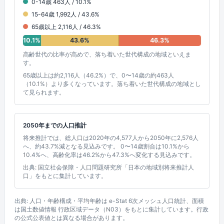
0-14歳 463人 / 10.1%
15-64歳 1,992人 / 43.6%
65歳以上 2,116人 / 46.3%
10.1%
43.6%
46.3%
高齢世代の比率が高めで、落ち着いた世代構成の地域といえま
す。
65歳以上は約2,116人（46.2%）で、0〜14歳の約463人
（10.1%）より多くなっています。落ち着いた世代構成の地域とし
て見られます。
2050年までの人口推計
将来推計では、総人口は2020年の4,577人から2050年に2,576人
へ、約43.7%減となる見込みです。 0〜14歳割合は10.1%から
10.4%へ、高齢化率は46.2%から47.3%へ変化する見込みです。
出典: 国立社会保障・人口問題研究所「日本の地域別将来推計人
口」をもとに集計しています。
出典: 人口・年齢構成・平均年齢は e-Stat 6次メッシュ人口統計、面積
は国土数値情報 行政区域データ（N03）をもとに集計しています。行政
の公式公表値とは異なる場合があります。