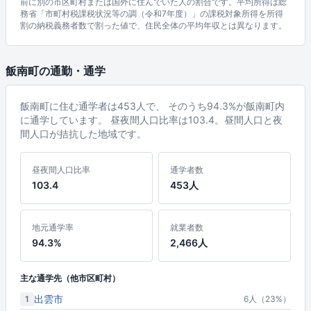
前に別の市区町村または国外に住んでいた人の割合です。平均所得は総
務省「市町村税課税状況等の調（令和7年度）」の課税対象所得を所得
割の納税義務者数で割った値で、住民全体の平均年収とは異なります。
飯南町の通勤・通学
飯南町に住む通学者は453人で、 そのうち94.3%が飯南町内
に通学しています。 昼夜間人口比率は103.4。昼間人口と夜
間人口が拮抗した地域です。
昼夜間人口比率
通学者数
103.4
453人
地元通学率
就業者数
94.3%
2,466人
主な通学先（他市区町村）
出雲市
1
6人（23%）