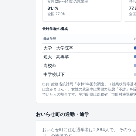
女性(25〜44歳)の就業率
持
81.1%
77.
全国 77.9%
全国 
最終学歴の構成
最終学歴
大学・大学院卒
短大・高専卒
高校卒
中学校以下
出典: 総務省統計局「令和2年国勢調査」（就業状態等
は含みません）。女性の就業率は労働力状態「不詳」を除
でいた人の割合です。平均所得は総務省「市町村税課税
おいらせ町の通勤・通学
おいらせ町に住む通学者は2,864人で、 そのう
型」の地域です。