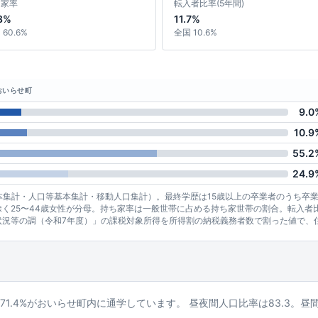
ち家率
転入者比率(5年間)
8%
11.7%
60.6%
全国 10.6%
おいらせ町
9.0
10.9
55.2
24.9
基本集計・人口等基本集計・移動人口集計）。最終学歴は15歳以上の卒業者のうち卒
く25〜44歳女性が分母。持ち家率は一般世帯に占める持ち家世帯の割合。転入者
状況等の調（令和7年度）」の課税対象所得を所得割の納税義務者数で割った値で、
ち71.4%がおいらせ町内に通学しています。 昼夜間人口比率は83.3