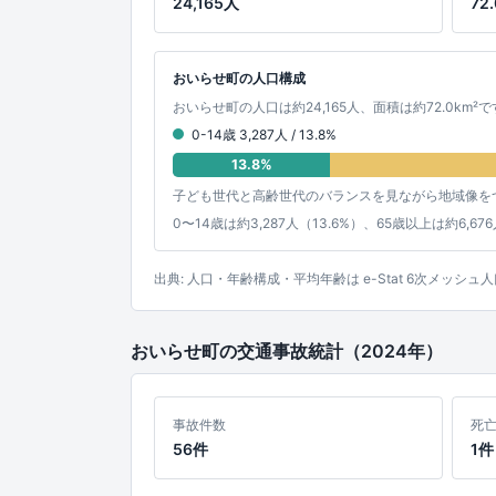
24,165人
72
おいらせ町の人口構成
おいらせ町の人口は約24,165人、面積は約72.0km²
0-14歳 3,287人 / 13.8%
13.8%
子ども世代と高齢世代のバランスを見ながら地域像を
0〜14歳は約3,287人（13.6%）、65歳以上は約
出典: 人口・年齢構成・平均年齢は e-Stat 6次メ
おいらせ町の交通事故統計（2024年）
事故件数
死
56件
1件