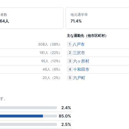
学者数
地元通学率
864人
71.4%
主な通勤先（他市区町村）
八戸市
1
308人（38%）
三沢市
2
181人（22%）
六ヶ所村
3
95人（12%）
十和田市
4
46人（6%）
六戸町
5
20人（2%）
す。
2.4%
85.0%
2.5%