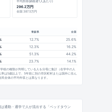
平均所得(納税者1人あたり)
296.2万円
全国 387.5万円
青森県
全国
%
12.7%
25.6%
%
12.3%
16.2%
%
51.3%
44.2%
%
23.7%
14.1%
業学校の種類が判明している人を分母に集計（在学中の人
比率は5歳以上で、5年前に別の市区町村または国外に住ん
住民全体の平均年収とは異なります。
。昼間は通勤・通学で人が流出する「ベッドタウン