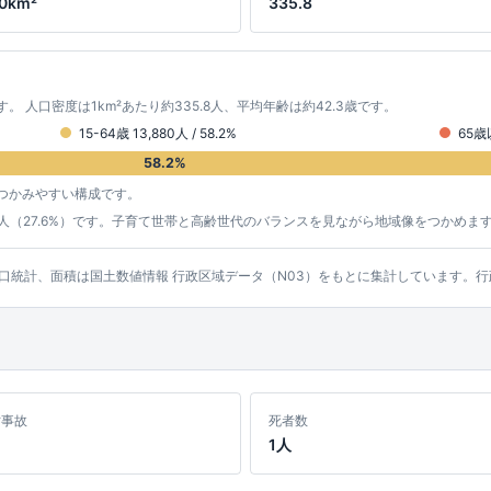
.0km²
335.8
です。 人口密度は1km²あたり約335.8人、平均年齢は約42.3歳です。
15-64歳 13,880人 / 58.2%
65歳以
58.2%
つかみやすい構成です。
6,676人（27.6%）です。子育て世帯と高齢世代のバランスを見ながら地域像をつかめま
ッシュ人口統計、面積は国土数値情報 行政区域データ（N03）をもとに集計しています
亡事故
死者数
1人