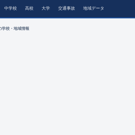
中学校
高校
大学
交通事故
地域データ
の学校・地域情報