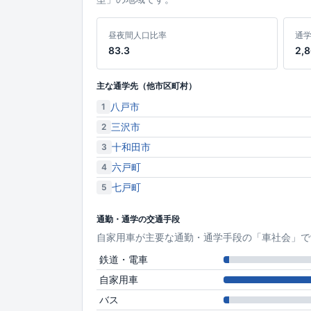
昼夜間人口比率
通
83.3
2,
主な通学先（他市区町村）
八戸市
1
三沢市
2
十和田市
3
六戸町
4
七戸町
5
通勤・通学の交通手段
自家用車が主要な通勤・通学手段の「車社会」で
鉄道・電車
自家用車
バス