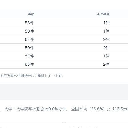
事故
死亡事故
56件
1件
50件
1件
64件
2件
50件
2件
57件
1件
65件
2件
点を行政界へ空間結合して集計しています。
ち、大学・大学院卒の割合は
9.0%
です。 全国平均（25.6%）より16.