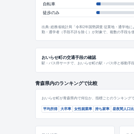
自転車
徒歩のみ
出典: 総務省統計局「令和2年国勢調査 従業地・通学地
勤・通学者（手段不詳を除く）が対象で、複数の手段を
おいらせ町の交通手段の確認
駅・バス停サーチで、おいらせ町の駅・バス停と移動手
青森県内のランキングで比較
おいらせ町が青森県内で何位か、指標ごとのランキング
平均所得
大卒率
女性就業率
持ち家率
昼夜間人口比