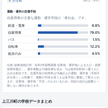
壬生町
5
381人（4%）
通勤・通学の交通手段
自家用車が主要な通勤・通学手段の「車社会」です。
鉄道・電車
6.8%
自家用車
79.0%
バス
1.5%
自転車
12.2%
徒歩のみ
4.5%
出典: 総務省統計局「令和2年国勢調査 従業地・通学地による人口・就業
状態等集計」。通学者数は15歳未満を含み、%は他市区町村へ通う人に
占める割合です。交通手段の利用率は15歳以上の通勤・通学者（手段不
詳を除く）が対象で、複数の手段を使う人は各手段に重複して数えられ
ます。従業地・通学地「不詳」の人がいるため、内訳の合計は総数と一
致しない場合があります。
上三川町の学校データまとめ