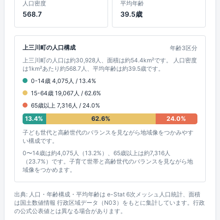
人口密度
平均年齢
568.7
39.5歳
上三川町の人口構成
年齢3区分
上三川町の人口は約30,928人、面積は約54.4km²です。 人口密度
は1km²あたり約568.7人、平均年齢は約39.5歳です。
0-14歳 4,075人 / 13.4%
15-64歳 19,067人 / 62.6%
65歳以上 7,316人 / 24.0%
13.4%
62.6%
24.0%
子ども世代と高齢世代のバランスを見ながら地域像をつかみやす
い構成です。
0〜14歳は約4,075人（13.2%）、65歳以上は約7,316人
（23.7%）です。子育て世帯と高齢世代のバランスを見ながら地
域像をつかめます。
出典: 人口・年齢構成・平均年齢は e-Stat 6次メッシュ人口統計、面積
は国土数値情報 行政区域データ（N03）をもとに集計しています。行政
の公式公表値とは異なる場合があります。