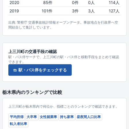
2020
85件
0件
0人
114人
2019
101件
3件
3人
127人
出典: 警察庁 交通事故統計情報オープンデータ。事故地点を行政界へ空
間結合して集計しています。
上三川町の交通手段の確認
駅・バス停サーチで、上三川町の駅・バス停と移動手段をまとめて確認
できます。
駅・バス停をチェックする
栃木県内のランキングで比較
上三川町が栃木県内で何位か、指標ごとのランキングで確認できます。
平均所得
大卒率
女性就業率
持ち家率
昼夜間人口比率
転入者比率