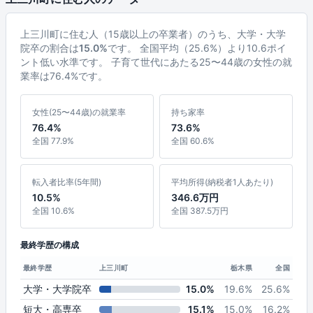
上三川町に住む人（15歳以上の卒業者）のうち、大学・大学
院卒の割合は
15.0%
です。 全国平均（25.6%）より10.6ポイ
ント低い水準です。 子育て世代にあたる25〜44歳の女性の就
業率は76.4%です。
女性(25〜44歳)の就業率
持ち家率
76.4%
73.6%
全国 77.9%
全国 60.6%
転入者比率(5年間)
平均所得(納税者1人あたり)
10.5%
346.6万円
全国 10.6%
全国 387.5万円
最終学歴の構成
最終学歴
上三川町
栃木県
全国
大学・大学院卒
15.0%
19.6%
25.6%
短大・高専卒
15.1%
15.0%
16.2%