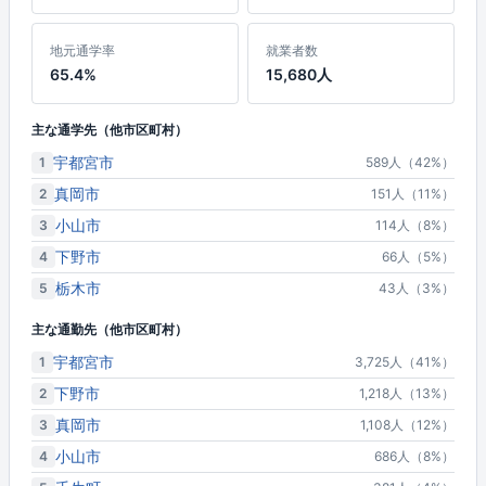
地元通学率
就業者数
65.4%
15,680人
主な通学先（他市区町村）
宇都宮市
1
589人（42%）
真岡市
2
151人（11%）
小山市
3
114人（8%）
下野市
4
66人（5%）
栃木市
5
43人（3%）
主な通勤先（他市区町村）
宇都宮市
1
3,725人（41%）
下野市
2
1,218人（13%）
真岡市
3
1,108人（12%）
小山市
4
686人（8%）