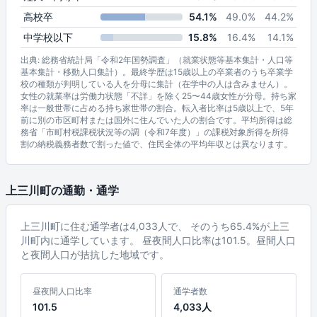
高校卒
54.1%
49.0%
44.2%
中学校以下
15.8%
16.4%
14.1%
出典: 総務省統計局「令和2年国勢調査」（就業状態等基本集計・人口等
基本集計・移動人口集計）。最終学歴は15歳以上の卒業者のうち卒業学
校の種類が判明している人を分母に集計（在学中の人は含みません）。
女性の就業率は労働力状態「不詳」を除く25〜44歳女性が分母。持ち家
率は一般世帯に占める持ち家世帯の割合。転入者比率は5歳以上で、5年
前に別の市区町村または国外に住んでいた人の割合です。平均所得は総
務省「市町村税課税状況等の調（令和7年度）」の課税対象所得を所得
割の納税義務者数で割った値で、住民全体の平均年収とは異なります。
上三川町の通勤・通学
上三川町に住む通学者は4,033人で、 そのうち65.4%が上三
川町内に通学しています。 昼夜間人口比率は101.5。昼間人口
と夜間人口が拮抗した地域です。
昼夜間人口比率
通学者数
101.5
4,033人