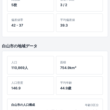
5校
3 / 2
偏差値帯
平均偏差値
42 - 37
39.3
白山市の地域データ
人口
面積
110,869人
754.9km²
人口密度
平均年齢
146.9
44.9歳
白山市の人口構成
年齢3区分