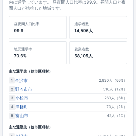
内に通学しています。 昼夜間人口比率は99.9。昼間人口と夜
間人口が拮抗した地域です。
昼夜間人口比率
通学者数
99.9
14,596人
地元通学率
就業者数
70.6%
58,105人
主な通学先（他市区町村）
金沢市
1
2,830人（66%）
野々市市
2
516人（12%）
小松市
3
263人（6%）
津幡町
4
73人（2%）
富山市
5
42人（1%）
主な通勤先（他市区町村）