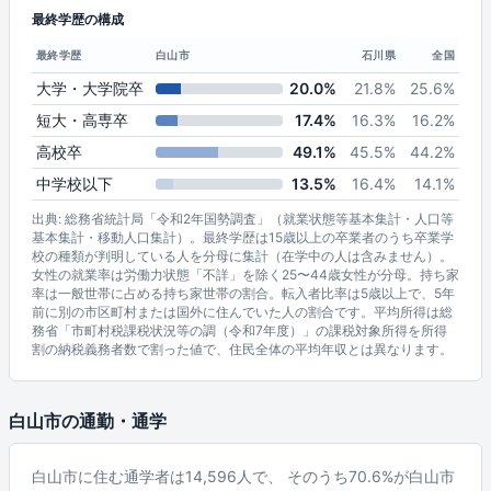
最終学歴の構成
最終学歴
白山市
石川県
全国
大学・大学院卒
20.0%
21.8%
25.6%
短大・高専卒
17.4%
16.3%
16.2%
高校卒
49.1%
45.5%
44.2%
中学校以下
13.5%
16.4%
14.1%
出典: 総務省統計局「令和2年国勢調査」（就業状態等基本集計・人口等
基本集計・移動人口集計）。最終学歴は15歳以上の卒業者のうち卒業学
校の種類が判明している人を分母に集計（在学中の人は含みません）。
女性の就業率は労働力状態「不詳」を除く25〜44歳女性が分母。持ち家
率は一般世帯に占める持ち家世帯の割合。転入者比率は5歳以上で、5年
前に別の市区町村または国外に住んでいた人の割合です。平均所得は総
務省「市町村税課税状況等の調（令和7年度）」の課税対象所得を所得
割の納税義務者数で割った値で、住民全体の平均年収とは異なります。
白山市の通勤・通学
白山市に住む通学者は14,596人で、 そのうち70.6%が白山市