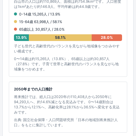
白山市の人口は約110,869人、面積は約754.9km²です。 人口密度
は1km²あたり約146.9人、平均年齢は約44.9歳です。
0-14歳 15,265人 / 13.9%
15-64歳 63,998人 / 58.1%
65歳以上 30,857人 / 28.0%
13.9%
58.1%
28.0%
子ども世代と高齢世代のバランスを見ながら地域像をつかみやす
い構成です。
0〜14歳は約15,265人（13.8%）、65歳以上は約30,857人
（27.8%）です。子育て世帯と高齢世代のバランスを見ながら地
域像をつかめます。
2050年までの人口推計
将来推計では、総人口は2020年の110,408人から2050年に
94,293人へ、約14.6%減となる見込みです。 0〜14歳割合は
13.7%から12.1%へ、高齢化率は28.1%から36.5%へ変化する見込
みです。
出典: 国立社会保障・人口問題研究所「日本の地域別将来推計人
口」をもとに集計しています。