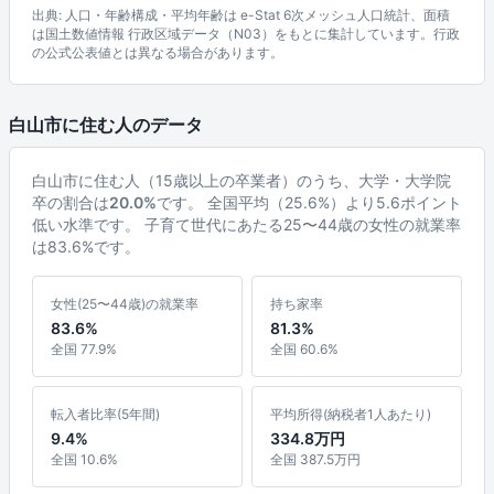
出典: 人口・年齢構成・平均年齢は e-Stat 6次メッシュ人口統計、面積
は国土数値情報 行政区域データ（N03）をもとに集計しています。行政
の公式公表値とは異なる場合があります。
白山市に住む人のデータ
白山市に住む人（15歳以上の卒業者）のうち、大学・大学院
卒の割合は
20.0%
です。 全国平均（25.6%）より5.6ポイント
低い水準です。 子育て世代にあたる25〜44歳の女性の就業率
は83.6%です。
女性(25〜44歳)の就業率
持ち家率
83.6%
81.3%
全国 77.9%
全国 60.6%
転入者比率(5年間)
平均所得(納税者1人あたり)
9.4%
334.8万円
全国 10.6%
全国 387.5万円