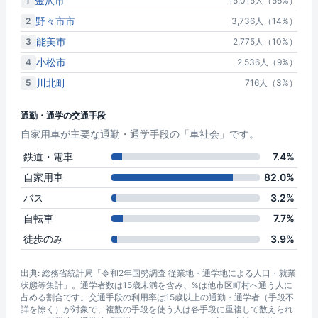
金沢市
1
15,015人（56%）
野々市市
2
3,736人（14%）
能美市
3
2,775人（10%）
小松市
4
2,536人（9%）
川北町
5
716人（3%）
通勤・通学の交通手段
自家用車が主要な通勤・通学手段の「車社会」です。
鉄道・電車
7.4%
自家用車
82.0%
バス
3.2%
自転車
7.7%
徒歩のみ
3.9%
出典: 総務省統計局「令和2年国勢調査 従業地・通学地による人口・就業
状態等集計」。通学者数は15歳未満を含み、%は他市区町村へ通う人に
占める割合です。交通手段の利用率は15歳以上の通勤・通学者（手段不
詳を除く）が対象で、複数の手段を使う人は各手段に重複して数えられ