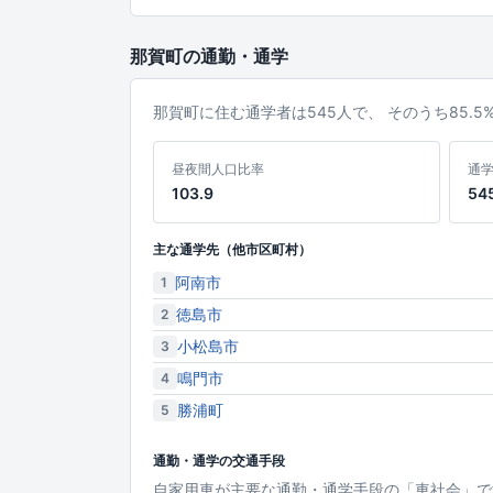
那賀町の通勤・通学
那賀町に住む通学者は545人で、 そのうち85.
昼夜間人口比率
通
103.9
54
主な通学先（他市区町村）
阿南市
1
徳島市
2
小松島市
3
鳴門市
4
勝浦町
5
通勤・通学の交通手段
自家用車が主要な通勤・通学手段の「車社会」で