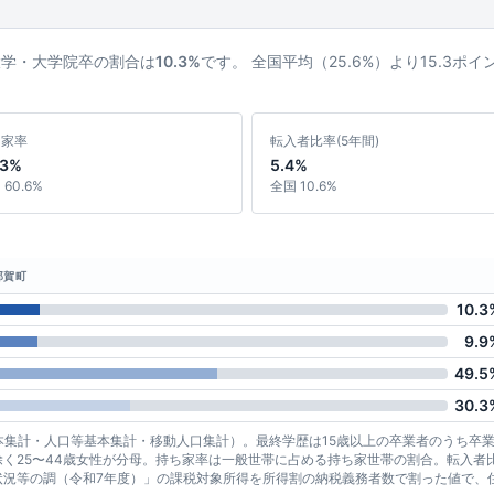
大学・大学院卒の割合は
10.3%
です。 全国平均（25.6%）より15.3ポ
ち家率
転入者比率(5年間)
.3%
5.4%
60.6%
全国 10.6%
那賀町
10.3
9.9
49.5
30.3
基本集計・人口等基本集計・移動人口集計）。最終学歴は15歳以上の卒業者のうち卒
く25〜44歳女性が分母。持ち家率は一般世帯に占める持ち家世帯の割合。転入者
状況等の調（令和7年度）」の課税対象所得を所得割の納税義務者数で割った値で、