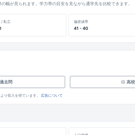
41の幅が見られます。学力帯の目安を見ながら通学先を比較できます。
 / 私立
偏差値帯
0
41 - 40
 過去問
高校
により収入を得ています。
広告について