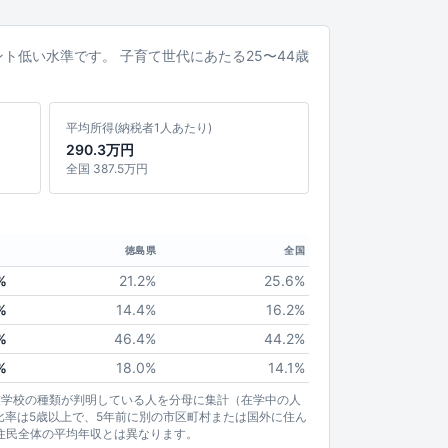
イント低い水準です。 子育て世代にあたる25〜44歳
平均所得(納税者1人あたり)
290.3万円
全国 387.5万円
徳島県
全国
%
21.2%
25.6%
%
14.4%
16.2%
%
46.4%
44.2%
%
18.0%
14.1%
業学校の種類が判明している人を分母に集計（在学中の人
比率は5歳以上で、5年前に別の市区町村または国外に住ん
住民全体の平均年収とは異なります。