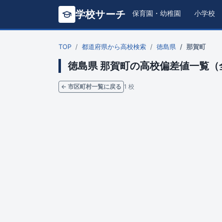
学校サーチ
保育園・幼稚園
小学校
TOP
都道府県から高校検索
徳島県
那賀町
徳島県 那賀町の高校偏差値一覧（
← 市区町村一覧に戻る
1 校