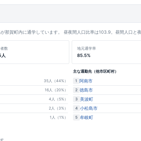
5%が那賀町内に通学しています。 昼夜間人口比率は103.9。昼間人口
学者数
地元通学率
5人
85.5%
主な通勤先（他市区町村）
阿南市
1
35人（44%）
徳島市
2
16人（20%）
美波町
3
4人（5%）
小松島市
4
2人（3%）
牟岐町
5
1人（1%）
す。