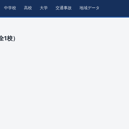
中学校
高校
大学
交通事故
地域データ
全1校）