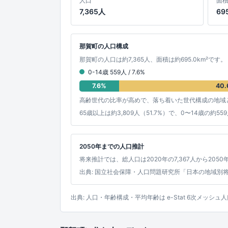
人口
面
7,365人
69
那賀町の人口構成
那賀町の人口は約7,365人、面積は約695.0km²です。
0-14歳 559人 / 7.6%
7.6%
40.
高齢世代の比率が高めで、落ち着いた世代構成の地域
65歳以上は約3,809人（51.7%）で、0〜14歳の
2050年までの人口推計
将来推計では、総人口は2020年の7,367人から2050年
出典: 国立社会保障・人口問題研究所「日本の地域別
出典: 人口・年齢構成・平均年齢は e-Stat 6次メ