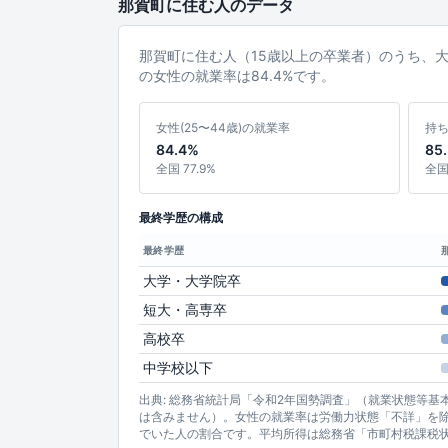
那賀町に住む人のデータ
那賀町に住む人（15歳以上の卒業者）のうち、
の女性の就業率は84.4%です。
女性(25〜44歳)の就業率
持
84.4%
85
全国 77.9%
全国 
最終学歴の構成
最終学歴
大学・大学院卒
短大・高専卒
高校卒
中学校以下
出典: 総務省統計局「令和2年国勢調査」（就業状態等
は含みません）。女性の就業率は労働力状態「不詳」を除
でいた人の割合です。平均所得は総務省「市町村税課税