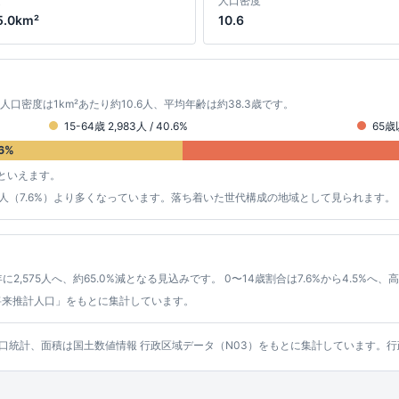
積
人口密度
5.0km²
10.6
 人口密度は1km²あたり約10.6人、平均年齢は約38.3歳です。
15-64歳 2,983人 / 40.6%
65歳以
6%
といえます。
約559人（7.6%）より多くなっています。落ち着いた世代構成の地域として見られます。
に2,575人へ、約65.0%減となる見込みです。 0〜14歳割合は7.6%から4.5%へ、
将来推計人口」をもとに集計しています。
ッシュ人口統計、面積は国土数値情報 行政区域データ（N03）をもとに集計しています