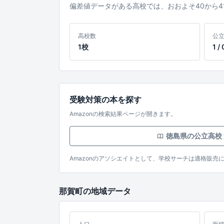
偏差値データがある高校では、おおよそ40から
高校数
公立
1校
1 / 
受験対策の本を探す
Amazonの検索結果ページが開きます。
徳島県の公立高校
Amazonのアソシエイトとして、学校サーチは適格販売
那賀町の地域データ