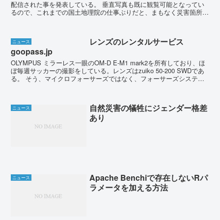
配信された事を発表している。 垂直写真も既に観覧可能となってい
るので、これまでの国土地理院の仕事ぶりだと、まもなく災害箇所の
航空写真も地図タイルとして公開されるだろう。...
レンズのレンタルサービス
ニュース
goopass.jp
OLYMPUS ミラーレス一眼のOM-D E-M1 mark2を所有しており、ほ
ぼ毎週サッカーの撮影をしている。レンズはzuiko 50-200 SWDであ
る。 そう、マイクロフォーサーズではなく、フォーサーズシステム
なのだ。何故フ...
自然災害の犠牲にジェンダー格差
ニュース
あり
Apache Benchiで存在しないRパ
ニュース
ラメータを加える方法