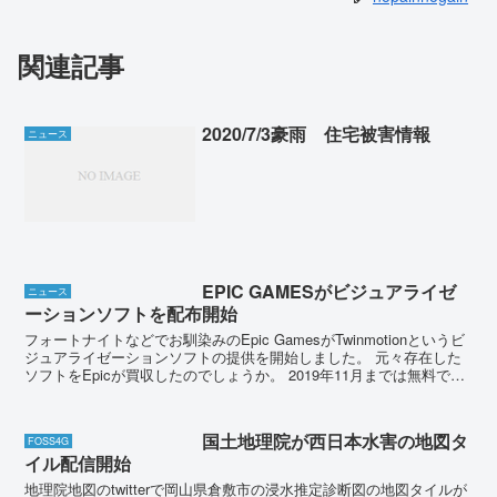
関連記事
2020/7/3豪雨 住宅被害情報
ニュース
EPIC GAMESがビジュアライゼ
ニュース
ーションソフトを配布開始
フォートナイトなどでお馴染みのEpic GamesがTwinmotionというビ
ジュアライゼーションソフトの提供を開始しました。 元々存在した
ソフトをEpicが買収したのでしょうか。 2019年11月までは無料でダ
ウンロード可能で、期間内...
国土地理院が西日本水害の地図タ
FOSS4G
イル配信開始
地理院地図のtwitterで岡山県倉敷市の浸水推定診断図の地図タイルが