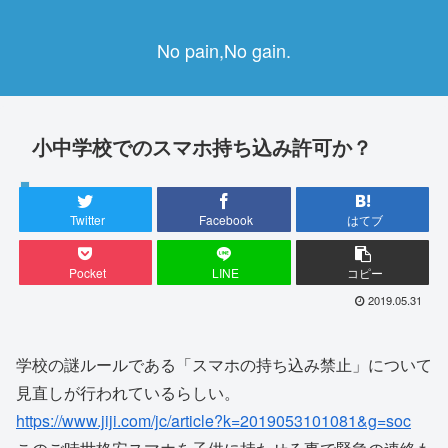
No pain,No gain.
小中学校でのスマホ持ち込み許可か？
ニュース
Twitter
Facebook
はてブ
Pocket
LINE
コピー
2019.05.31
学校の謎ルールである「スマホの持ち込み禁止」について
見直しが行われているらしい。
https://www.jiji.com/jc/article?k=2019053101081&g=soc