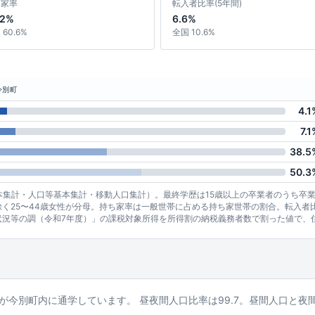
ち家率
転入者比率(5年間)
.2%
6.6%
60.6%
全国 10.6%
今別町
4.1
7.1
38.5
50.3
基本集計・人口等基本集計・移動人口集計）。最終学歴は15歳以上の卒業者のうち卒
く25〜44歳女性が分母。持ち家率は一般世帯に占める持ち家世帯の割合。転入者
状況等の調（令和7年度）」の課税対象所得を所得割の納税義務者数で割った値で、
2%が今別町内に通学しています。 昼夜間人口比率は99.7。昼間人口と