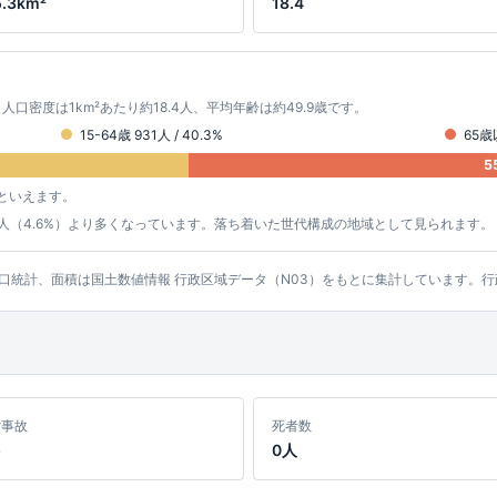
5.3km²
18.4
。 人口密度は1km²あたり約18.4人、平均年齢は約49.9歳です。
15-64歳 931人 / 40.3%
65歳以
5
といえます。
約105人（4.6%）より多くなっています。落ち着いた世代構成の地域として見られます。
ッシュ人口統計、面積は国土数値情報 行政区域データ（N03）をもとに集計しています
亡事故
死者数
0人