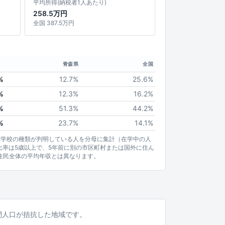
平均所得(納税者1人あたり)
258.5万円
全国 387.5万円
青森県
全国
%
12.7%
25.6%
%
12.3%
16.2%
%
51.3%
44.2%
%
23.7%
14.1%
業学校の種類が判明している人を分母に集計（在学中の人
比率は5歳以上で、5年前に別の市区町村または国外に住ん
住民全体の平均年収とは異なります。
夜間人口が拮抗した地域です。