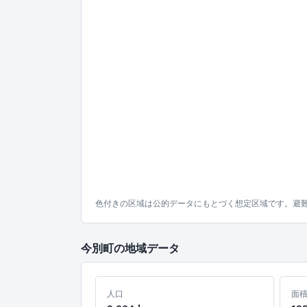
色付きの区域は公的データにもとづく想定区域です。避
今別町の地域データ
人口
面