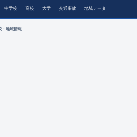
中学校
高校
大学
交通事故
地域データ
校・地域情報