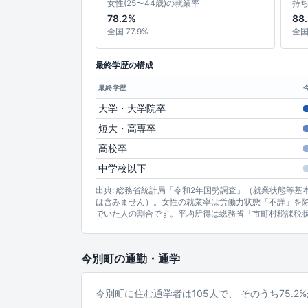
女性(25〜44歳)の就業率
持
78.2%
88
全国 77.9%
全国 
最終学歴の構成
最終学歴
大学・大学院卒
短大・高専卒
高校卒
中学校以下
出典: 総務省統計局「令和2年国勢調査」（就業状態等
は含みません）。女性の就業率は労働力状態「不詳」を除
でいた人の割合です。平均所得は総務省「市町村税課税
今別町の通勤・通学
今別町に住む通学者は105人で、 そのうち75.