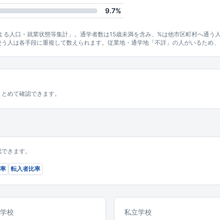
9.7%
による人口・就業状態等集計」。通学者数は15歳未満を含み、%は他市区町村へ通う
使う人は各手段に重複して数えられます。従業地・通学地「不詳」の人がいるため、
まとめて確認できます。
認できます。
率
転入者比率
学校
私立学校