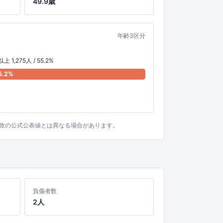
49.9歳
年齢3区分
上 1,275人 / 55.2%
5.2%
。行政の公式公表値とは異なる場合があります。
負傷者数
2人