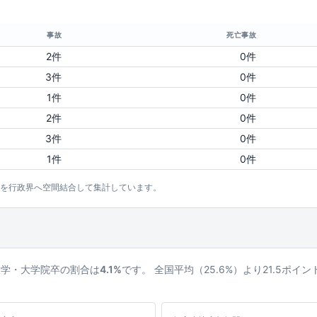
事故
死亡事故
2件
0件
3件
0件
1件
0件
2件
0件
3件
0件
1件
0件
点を行政界へ空間結合して集計しています。
大学・大学院卒の割合は
4.1%
です。 全国平均（25.6%）より21.5ポイ