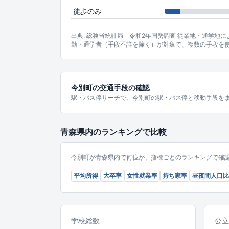
徒歩のみ
出典: 総務省統計局「令和2年国勢調査 従業地・通学地
勤・通学者（手段不詳を除く）が対象で、複数の手段を
今別町の交通手段の確認
駅・バス停サーチで、今別町の駅・バス停と移動手段を
青森県内のランキングで比較
今別町が青森県内で何位か、指標ごとのランキングで確
平均所得
大卒率
女性就業率
持ち家率
昼夜間人口比
学校総数
公立