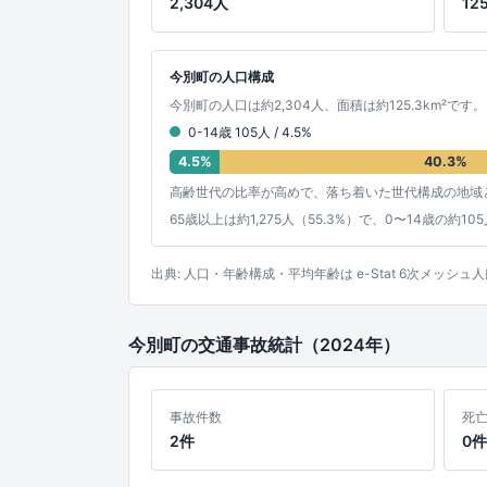
2,304人
12
今別町の人口構成
今別町の人口は約2,304人、面積は約125.3km²です
0-14歳 105人 / 4.5%
4.5%
40.3%
高齢世代の比率が高めで、落ち着いた世代構成の地域
65歳以上は約1,275人（55.3%）で、0〜14歳の
出典: 人口・年齢構成・平均年齢は e-Stat 6次メ
今別町の交通事故統計（2024年）
事故件数
死
2件
0件