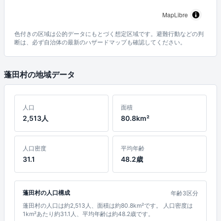
MapLibre
色付きの区域は公的データにもとづく想定区域です。避難行動などの判
断は、必ず自治体の最新のハザードマップも確認してください。
蓬田村の地域データ
人口
面積
2,513人
80.8km²
人口密度
平均年齢
31.1
48.2歳
蓬田村の人口構成
年齢3区分
蓬田村の人口は約2,513人、面積は約80.8km²です。 人口密度は
1km²あたり約31.1人、平均年齢は約48.2歳です。