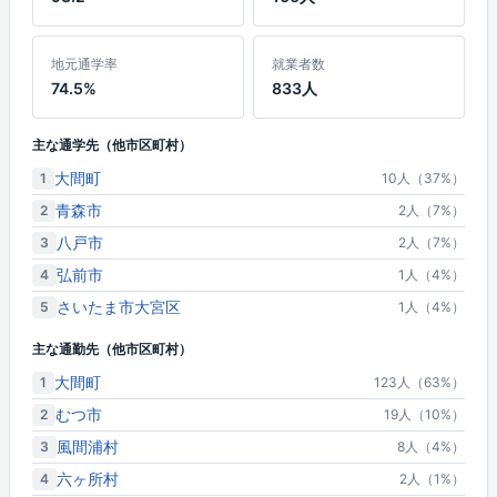
地元通学率
就業者数
74.5%
833人
主な通学先（他市区町村）
大間町
1
10人（37%）
青森市
2
2人（7%）
八戸市
3
2人（7%）
弘前市
4
1人（4%）
さいたま市大宮区
5
1人（4%）
主な通勤先（他市区町村）
大間町
1
123人（63%）
むつ市
2
19人（10%）
風間浦村
3
8人（4%）
六ヶ所村
4
2人（1%）