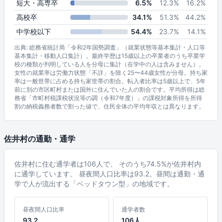
短大・高専卒
6.5%
12.3%
16.2%
高校卒
34.1%
51.3%
44.2%
中学校以下
54.4%
23.7%
14.1%
出典: 総務省統計局「令和2年国勢調査」（就業状態等基本集計・人口等
基本集計・移動人口集計）。最終学歴は15歳以上の卒業者のうち卒業学
校の種類が判明している人を分母に集計（在学中の人は含みません）。
女性の就業率は労働力状態「不詳」を除く25〜44歳女性が分母。持ち家
率は一般世帯に占める持ち家世帯の割合。転入者比率は5歳以上で、5年
前に別の市区町村または国外に住んでいた人の割合です。平均所得は総
務省「市町村税課税状況等の調（令和7年度）」の課税対象所得を所得
割の納税義務者数で割った値で、住民全体の平均年収とは異なります。
佐井村の通勤・通学
佐井村に住む通学者は106人で、 そのうち74.5%が佐井村内
に通学しています。 昼夜間人口比率は93.2。昼間は通勤・通
学で人が流出する「ベッドタウン型」の地域です。
昼夜間人口比率
通学者数
93.2
106人