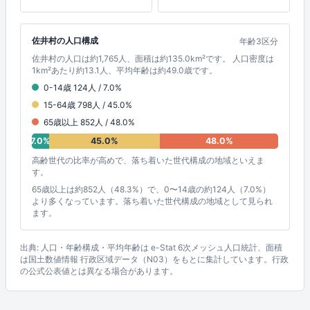
佐井村の人口構成
年齢3区分
佐井村の人口は約1,765人、面積は約135.0km²です。 人口密度は
1km²あたり約13.1人、平均年齢は約49.0歳です。
0-14歳 124人 / 7.0%
15-64歳 798人 / 45.0%
65歳以上 852人 / 48.0%
7.0%
45.0%
48.0%
高齢世代の比率が高めで、落ち着いた世代構成の地域といえま
す。
65歳以上は約852人（48.3%）で、0〜14歳の約124人（7.0%）
より多くなっています。落ち着いた世代構成の地域として見られ
ます。
出典: 人口・年齢構成・平均年齢は e-Stat 6次メッシュ人口統計、面積
は国土数値情報 行政区域データ（N03）をもとに集計しています。行政
の公式公表値とは異なる場合があります。