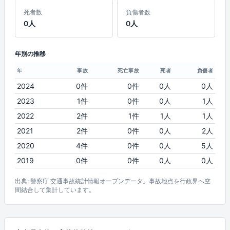
死者数
負傷者数
0人
0人
年別の推移
年
事故
死亡事故
死者
負傷者
2024
0件
0件
0人
0人
2023
1件
0件
0人
1人
2022
2件
1件
1人
1人
2021
2件
0件
0人
2人
2020
4件
0件
0人
5人
2019
0件
0件
0人
0人
出典: 警察庁 交通事故統計情報オープンデータ。事故地点を行政界へ空
間結合して集計しています。