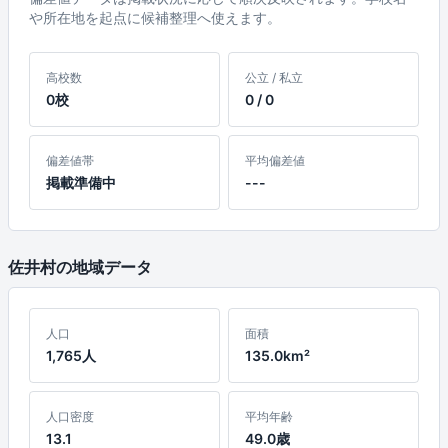
や所在地を起点に候補整理へ使えます。
高校数
公立 / 私立
0校
0 / 0
偏差値帯
平均偏差値
掲載準備中
---
佐井村の地域データ
人口
面積
1,765人
135.0km²
人口密度
平均年齢
13.1
49.0歳