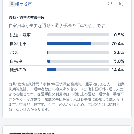
鎌ケ谷市
5
2人（1%）
通勤・通学の交通手段
自家用車が主要な通勤・通学手段の「車社会」です。
鉄道・電車
0.5%
自家用車
70.4%
バス
2.6%
自転車
5.0%
徒歩のみ
14.4%
出典: 総務省統計局「令和2年国勢調査 従業地・通学地による人口・就業
状態等集計」。通学者数は15歳未満を含み、%は他市区町村へ通う人に
占める割合です。交通手段の利用率は15歳以上の通勤・通学者（手段不
詳を除く）が対象で、複数の手段を使う人は各手段に重複して数えられ
ます。従業地・通学地「不詳」の人がいるため、内訳の合計は総数と一
致しない場合があります。