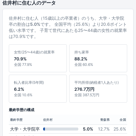
佐井村に住む人のデータ
佐井村に住む人（15歳以上の卒業者）のうち、大学・大学院
卒の割合は
5.0%
です。 全国平均（25.6%）より20.6ポイント
低い水準です。 子育て世代にあたる25〜44歳の女性の就業率
は70.9%です。
女性(25〜44歳)の就業率
持ち家率
70.9%
88.2%
全国 77.9%
全国 60.6%
転入者比率(5年間)
平均所得(納税者1人あたり)
6.2%
276.7万円
全国 10.6%
全国 387.5万円
最終学歴の構成
最終学歴
佐井村
青森県
全国
大学・大学院卒
5.0%
12.7%
25.6%