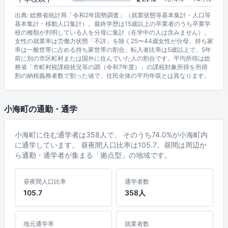
出典: 総務省統計局「令和2年国勢調査」（就業状態等基本集計・人口等
基本集計・移動人口集計）。最終学歴は15歳以上の卒業者のうち卒業学
校の種類が判明している人を分母に集計（在学中の人は含みません）。
女性の就業率は労働力状態「不詳」を除く25〜44歳女性が分母。持ち家
率は一般世帯に占める持ち家世帯の割合。転入者比率は5歳以上で、5年
前に別の市区町村または国外に住んでいた人の割合です。平均所得は総
務省「市町村税課税状況等の調（令和7年度）」の課税対象所得を所得
割の納税義務者数で割った値で、住民全体の平均年収とは異なります。
小海町の通勤・通学
小海町に住む通学者は358人で、 そのうち74.0%が小海町内
に通学しています。 昼夜間人口比率は105.7。昼間は周辺か
ら通勤・通学者が集まる「拠点型」の地域です。
昼夜間人口比率
通学者数
105.7
358人
地元通学率
就業者数