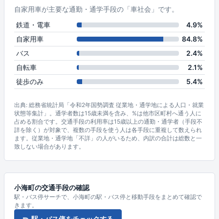
自家用車が主要な通勤・通学手段の「車社会」です。
鉄道・電車
4.9%
自家用車
84.8%
バス
2.4%
自転車
2.1%
徒歩のみ
5.4%
出典: 総務省統計局「令和2年国勢調査 従業地・通学地による人口・就業
状態等集計」。通学者数は15歳未満を含み、%は他市区町村へ通う人に
占める割合です。交通手段の利用率は15歳以上の通勤・通学者（手段不
詳を除く）が対象で、複数の手段を使う人は各手段に重複して数えられ
ます。従業地・通学地「不詳」の人がいるため、内訳の合計は総数と一
致しない場合があります。
小海町の交通手段の確認
駅・バス停サーチで、小海町の駅・バス停と移動手段をまとめて確認で
きます。
駅・バス停をチェックする