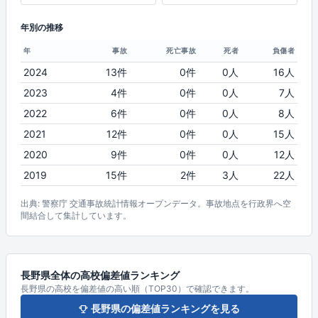
年別の推移
年
事故
死亡事故
死者
負傷者
2024
13件
0件
0人
16人
2023
4件
0件
0人
7人
2022
6件
0件
0人
8人
2021
12件
0件
0人
15人
2020
9件
0件
0人
12人
2019
15件
2件
3人
22人
出典: 警察庁 交通事故統計情報オープンデータ。事故地点を行政界へ空
間結合して集計しています。
長野県全体の高校偏差値ランキング
長野県の高校を偏差値の高い順（TOP30）で確認できます。
長野県の偏差値ランキングを見る