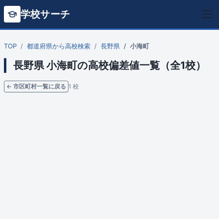
学校サーチ
TOP
都道府県から高校検索
長野県
小海町
長野県 小海町の高校偏差値一覧（全1校）
← 市区町村一覧に戻る
1 校