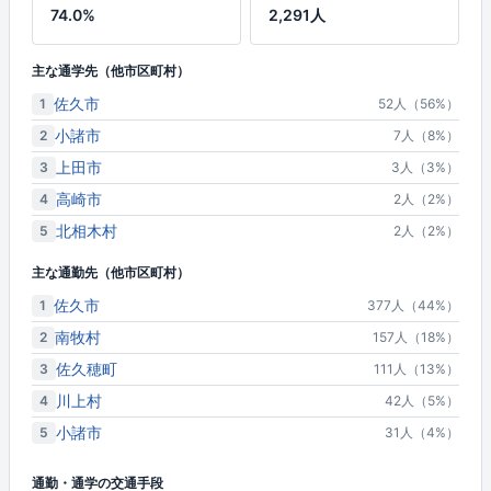
74.0%
2,291人
主な通学先（他市区町村）
佐久市
1
52人（56%）
小諸市
2
7人（8%）
上田市
3
3人（3%）
高崎市
4
2人（2%）
北相木村
5
2人（2%）
主な通勤先（他市区町村）
佐久市
1
377人（44%）
南牧村
2
157人（18%）
佐久穂町
3
111人（13%）
川上村
4
42人（5%）
小諸市
5
31人（4%）
通勤・通学の交通手段