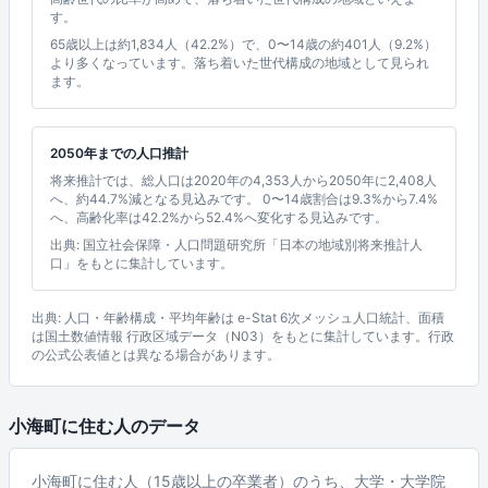
す。
65歳以上は約1,834人（42.2%）で、0〜14歳の約401人（9.2%）
より多くなっています。落ち着いた世代構成の地域として見られ
ます。
2050年までの人口推計
将来推計では、総人口は2020年の4,353人から2050年に2,408人
へ、約44.7%減となる見込みです。 0〜14歳割合は9.3%から7.4%
へ、高齢化率は42.2%から52.4%へ変化する見込みです。
出典: 国立社会保障・人口問題研究所「日本の地域別将来推計人
口」をもとに集計しています。
出典: 人口・年齢構成・平均年齢は e-Stat 6次メッシュ人口統計、面積
は国土数値情報 行政区域データ（N03）をもとに集計しています。行政
の公式公表値とは異なる場合があります。
小海町に住む人のデータ
小海町に住む人（15歳以上の卒業者）のうち、大学・大学院